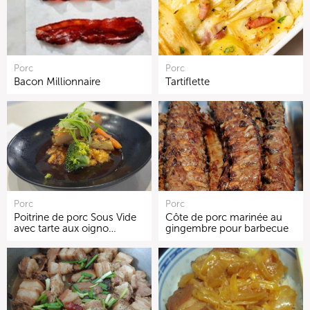
Porc
Porc
Bacon Millionnaire
Tartiflette
Porc
Porc
Poitrine de porc Sous Vide
Côte de porc marinée au
avec tarte aux oigno…
gingembre pour barbecue