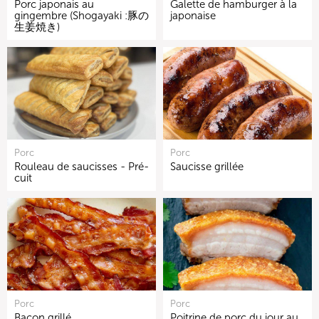
Porc japonais au
Galette de hamburger à la
gingembre (Shogayaki :豚の
japonaise
生姜焼き)
Porc
Porc
Rouleau de saucisses - Pré-
Saucisse grillée
cuit
Porc
Porc
Bacon grillé
Poitrine de porc du jour au