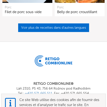
Porc
Porc
Filet de porc sous-vide
Belly de porc croustillant
Voir plus de recettes dans d'autres langues
RETIGO COMBIONLINE®
Láň 2310, PS 43, 756 64 Rožnov pod Radhoštěm
Tel.:
+420 571 665 511
, Fax: +420 571 665 554
E-mail:
info@combionline.com
Ce site Web utilise des cookies afin de fournir des
services et d’analyser le trafic sur le site. En