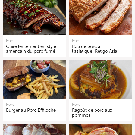
Porc
Porc
Cuire lentement en style
Rôti de porc à
américain du porc fumé
l'asiatique_Retigo Asia
Porc
Porc
Burger au Porc Effiloché
Ragoût de porc aux
pommes