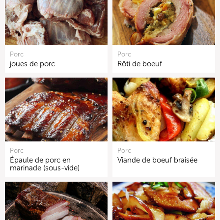
Porc
Porc
joues de porc
Rôti de boeuf
Porc
Porc
Épaule de porc en
Viande de boeuf braisée
marinade (sous-vide)