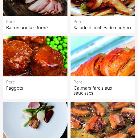
Porc
Porc
Bacon anglais fumé
Salade d'oreilles de cochon
Porc
Porc
Faggots
Calmars farcis aux
saucisses