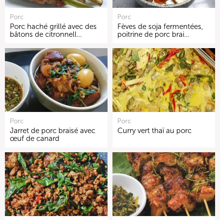
Porc
Porc
Porc haché grillé avec des
Fèves de soja fermentées,
bâtons de citronnell…
poitrine de porc brai…
Porc
Porc
Jarret de porc braisé avec
Curry vert thaï au porc
œuf de canard