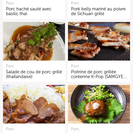
Porc
Porc
Porc haché sauté avec
Pork belly mariné au poivre
basilic thaï
de Sichuan grillé
Porc
Porc
Salade de cou de porc grillé
Poitrine de porc grillée
(thaïlandaise)
coréenne K-Pop (SAMGYE…
Porc
Porc