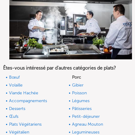
Êtes-vous intéressé par d'autres catégories de plats?
Bœuf
Porc
Volaille
Gibier
Viande Hachée
Poisson
Accompagnements
Légumes
Desserts
Pâtisseries
Œufs
Petit-déjeuner
Plats Végétariens
Agneau Mouton
Végétalien
Legumineuses