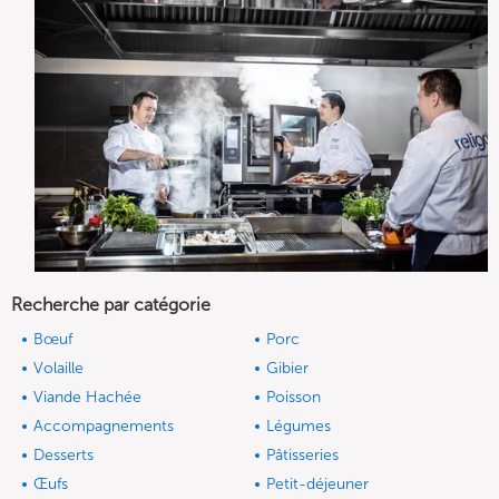
Recherche par catégorie
Bœuf
Porc
Volaille
Gibier
Viande Hachée
Poisson
Accompagnements
Légumes
Desserts
Pâtisseries
Œufs
Petit-déjeuner