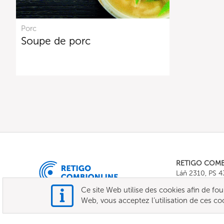
Porc
Soupe de porc
RETIGO COM
Láň 2310, PS 
Tel.:
+420 571 
Ce site Web utilise des cookies afin de fourni
E-mail:
info@c
Web, vous acceptez l’utilisation de ces co