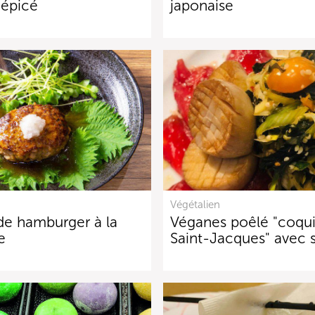
 épicé
japonaise
Végétalien
de hamburger à la
Véganes poêlé "coqui
e
Saint-Jacques" avec 