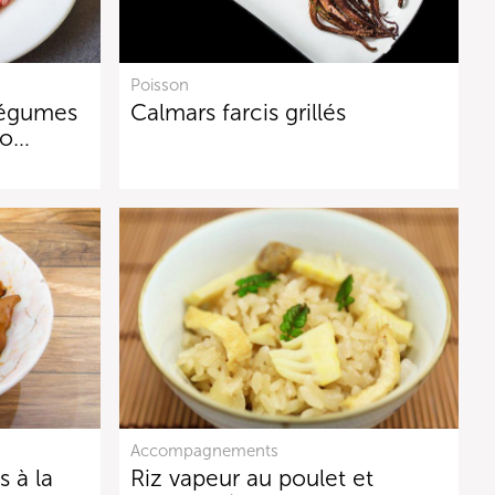
Poisson
légumes
Calmars farcis grillés
ro…
Accompagnements
s à la
Riz vapeur au poulet et