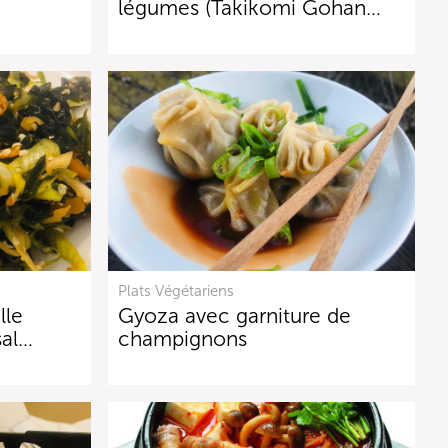
légumes (Takikomi Gohan…
Plats Végétariens
lle
Gyoza avec garniture de
sal…
champignons