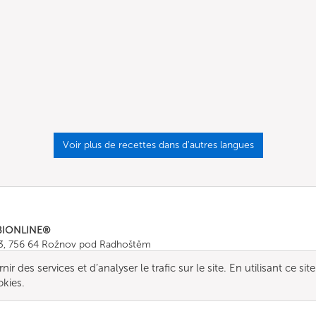
Voir plus de recettes dans d'autres langues
BIONLINE®
43, 756 64 Rožnov pod Radhoštěm
665 511
, Fax: +420 571 665 554
r des services et d’analyser le trafic sur le site. En utilisant ce site
ombionline.com
okies.