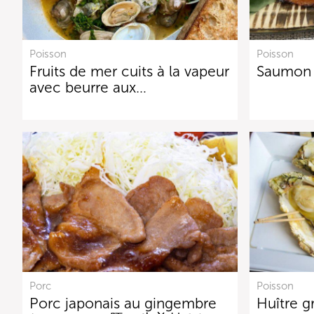
Poisson
Poisson
Fruits de mer cuits à la vapeur
Saumon
avec beurre aux…
Porc
Poisson
Porc japonais au gingembre
Huître g