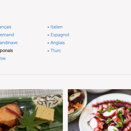
ançais
Italien
lemand
Espagnol
andinave
Anglais
ponais
Tturc
tre