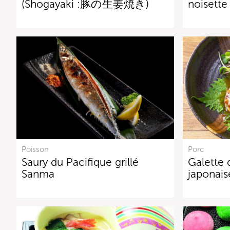
(Shogayaki :豚の生姜焼き)
noisette
Poisson
Porc
Saury du Pacifique grillé
Galette 
Sanma
japonais