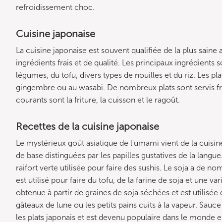
refroidissement choc.
Cuisine japonaise
La cuisine japonaise est souvent qualifiée de la plus saine
ingrédients frais et de qualité. Les principaux ingrédients s
légumes, du tofu, divers types de nouilles et du riz. Les pl
gingembre ou au wasabi. De nombreux plats sont servis fro
courants sont la friture, la cuisson et le ragoût.
Recettes de la cuisine japonaise
Le mystérieux goût asiatique de l'umami vient de la cuisi
de base distinguées par les papilles gustatives de la langue
raifort verte utilisée pour faire des sushis. Le soja a de no
est utilisé pour faire du tofu, de la farine de soja et une va
obtenue à partir de graines de soja séchées et est utilisée 
gâteaux de lune ou les petits pains cuits à la vapeur. Sauce
les plats japonais et est devenu populaire dans le monde 