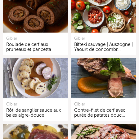
Gibier
Gibier
Roulade de cerf aux
Bifteki sauvage | Auszogne |
pruneaux et pancetta
Yaourt de concombr…
Gibier
Gibier
Rôti de sanglier sauce aux
Contre-filet de cerf avec
baies aigre-douce
purée de patates douc…