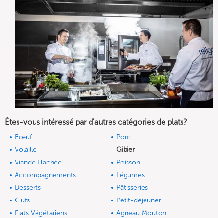
Êtes-vous intéressé par d'autres catégories de plats?
Bœuf
Porc
Volaille
Gibier
Viande Hachée
Poisson
Accompagnements
Légumes
Desserts
Pâtisseries
Œufs
Petit-déjeuner
Plats Végétariens
Agneau Mouton