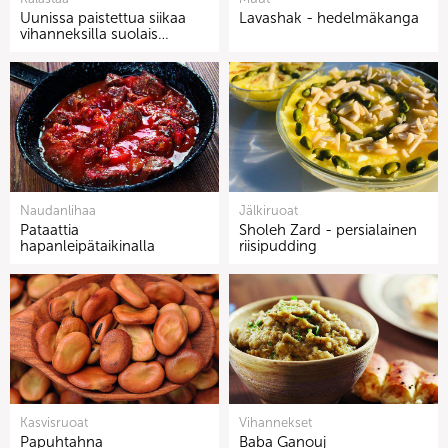
Uunissa paistettua siikaa
Lavashak - hedelmäkanga
vihanneksilla suolais…
Naudanlihaa
Jälkiruoat
Pataattia
Sholeh Zard - persialainen
hapanleipätaikinalla
riisipudding
Kasvisruoat
Vihannekset
Papuhtahna
Baba Ganouj