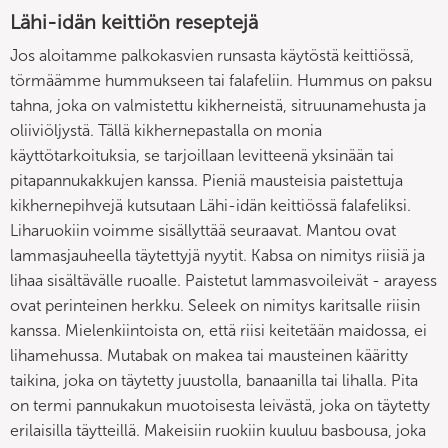
Lähi-idän keittiön reseptejä
Jos aloitamme palkokasvien runsasta käytöstä keittiössä,
törmäämme hummukseen tai falafeliin. Hummus on paksu
tahna, joka on valmistettu kikherneistä, sitruunamehusta ja
oliiviöljystä. Tällä kikhernepastalla on monia
käyttötarkoituksia, se tarjoillaan levitteenä yksinään tai
pitapannukakkujen kanssa. Pieniä mausteisia paistettuja
kikhernepihvejä kutsutaan Lähi-idän keittiössä falafeliksi.
Liharuokiin voimme sisällyttää seuraavat. Mantou ovat
lammasjauheella täytettyjä nyytit. Kabsa on nimitys riisiä ja
lihaa sisältävälle ruoalle. Paistetut lammasvoileivät - arayess
ovat perinteinen herkku. Seleek on nimitys karitsalle riisin
kanssa. Mielenkiintoista on, että riisi keitetään maidossa, ei
lihamehussa. Mutabak on makea tai mausteinen kääritty
taikina, joka on täytetty juustolla, banaanilla tai lihalla. Pita
on termi pannukakun muotoisesta leivästä, joka on täytetty
erilaisilla täytteillä. Makeisiin ruokiin kuuluu basbousa, joka