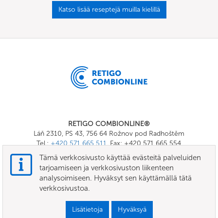
Katso lisää reseptejä muilla kielillä
RETIGO COMBIONLINE®
Láň 2310, PS 43, 756 64 Rožnov pod Radhoštěm
Tel.:
+420 571 665 511
, Fax: +420 571 665 554
E-mail:
info@combionline.com
Tämä verkkosivusto käyttää evästeitä palveluiden
tarjoamiseen ja verkkosivuston liikenteen
analysoimiseen. Hyväksyt sen käyttämällä tätä
OnlineMenu
verkkosivustoa.
KÄYTTÖEHDOT
Lisätietoja
Hyväksyä