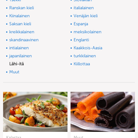
Ranskan kieli
italialainen
Kiinalainen
Venäjän kieli
Saksan kieli
Espanja
kreikkalainen
meksikolainen
skandinaavinen
Englanti
intialainen
Kaakkois-Aasia
japanilainen
turkkilainen
Lähi-itä
Kiillottaa
Muut
Kalastaa
Muut