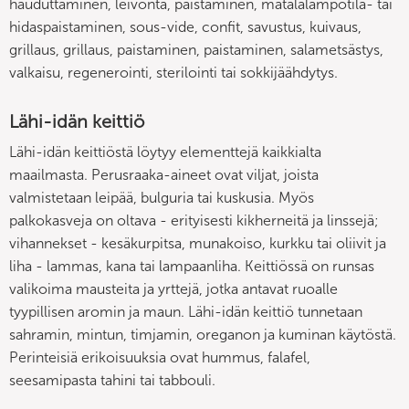
hauduttaminen, leivonta, paistaminen, matalalämpötila- tai
hidaspaistaminen, sous-vide, confit, savustus, kuivaus,
grillaus, grillaus, paistaminen, paistaminen, salametsästys,
valkaisu, regenerointi, sterilointi tai sokkijäähdytys.
Lähi-idän keittiö
Lähi-idän keittiöstä löytyy elementtejä kaikkialta
maailmasta. Perusraaka-aineet ovat viljat, joista
valmistetaan leipää, bulguria tai kuskusia. Myös
palkokasveja on oltava - erityisesti kikherneitä ja linssejä;
vihannekset - kesäkurpitsa, munakoiso, kurkku tai oliivit ja
liha - lammas, kana tai lampaanliha. Keittiössä on runsas
valikoima mausteita ja yrttejä, jotka antavat ruoalle
tyypillisen aromin ja maun. Lähi-idän keittiö tunnetaan
sahramin, mintun, timjamin, oreganon ja kuminan käytöstä.
Perinteisiä erikoisuuksia ovat hummus, falafel,
seesamipasta tahini tai tabbouli.