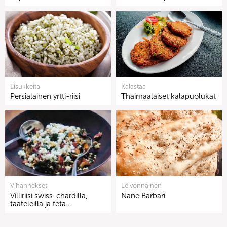
Lisukkeita
Kalastaa
Persialainen yrtti-riisi
Thaimaalaiset kalapuolukat
Vihannekset
Leivonnainen
Villiriisi swiss-chardilla,
Nane Barbari
taateleilla ja feta…