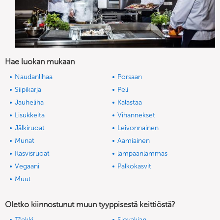
Hae luokan mukaan
Naudanlihaa
Porsaan
Siipikarja
Peli
Jauheliha
Kalastaa
Lisukkeita
Vihannekset
Jälkiruoat
Leivonnainen
Munat
Aamiainen
Kasvisruoat
lampaanlammas
Vegaani
Palkokasvit
Muut
Oletko kiinnostunut muun tyyppisestä keittiöstä?
Tšekki
Slovakian