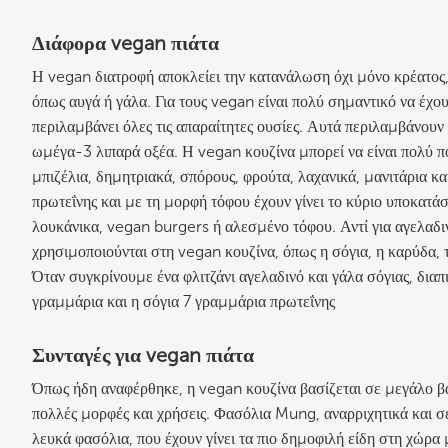
Διάφορα vegan πιάτα
Η vegan διατροφή αποκλείει την κατανάλωση όχι μόνο κρέατος
όπως αυγά ή γάλα. Για τους vegan είναι πολύ σημαντικό να έχου
περιλαμβάνει όλες τις απαραίτητες ουσίες. Αυτά περιλαμβάνουν 
ωμέγα-3 λιπαρά οξέα. Η vegan κουζίνα μπορεί να είναι πολύ πο
μπιζέλια, δημητριακά, σπόρους, φρούτα, λαχανικά, μανιτάρια κα
πρωτεΐνης και με τη μορφή τόφου έχουν γίνει το κύριο υποκατά
λουκάνικα, vegan burgers ή αλεσμένο τόφου. Αντί για αγελαδιν
χρησιμοποιούνται στη vegan κουζίνα, όπως η σόγια, η καρύδα, 
Όταν συγκρίνουμε ένα φλιτζάνι αγελαδινό και γάλα σόγιας, διαπ
γραμμάρια και η σόγια 7 γραμμάρια πρωτεΐνης
Συνταγές για vegan πιάτα
Όπως ήδη αναφέρθηκε, η vegan κουζίνα βασίζεται σε μεγάλο β
πολλές μορφές και χρήσεις. Φασόλια Mung, αναρριχητικά και σ
λευκά φασόλια, που έχουν γίνει τα πιο δημοφιλή είδη στη χώρα 