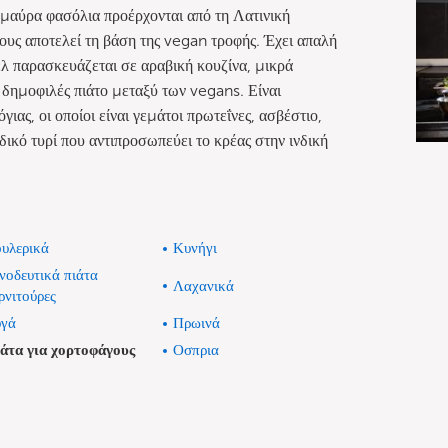
 μαύρα φασόλια προέρχονται από τη Λατινική
μους αποτελεί τη βάση της vegan τροφής. Έχει απαλή
ελ παρασκευάζεται σε αραβική κουζίνα, μικρά
ύ δημοφιλές πιάτο μεταξύ των vegans. Είναι
ας, οι οποίοι είναι γεμάτοι πρωτεΐνες, ασβέστιο,
δικό τυρί που αντιπροσωπεύει το κρέας στην ινδική
υλερικά
Κυνήγι
νοδευτικά πιάτα
Λαχανικά
ρνιτούρες
γά
Πρωινά
άτα για χορτοφάγους
Οσπρια