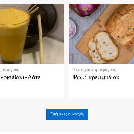
ορτοφάγους
Πιάτα για χορτοφάγους
ολοκυθάκι-Λάτε
Ψωμί κρεμμυδιού
Επόμενες συνταγές