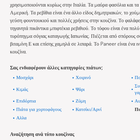
χρησιμοποιούνται κυρίως στην Ιταλία. Τα μαύρα φασόλια και τα
Αμερική. Τα ρεβίθια είναι ένα άλλο είδος δημητριακών, το χού
γεύση φουντουκιού και πολλές χρήσεις στην κουζίνα. Το φαλάφ
τηγανητά πικάντικα μπιφτέκια ρεβιθιού. Το τόφου είναι ένα πολ
τυρόπηγμα σόγιας καταγωγής Ιαπωνίας. Πιέζεται από σπόρους σόγι
βιταμίνη Ε και επίσης χαμηλά σε λιπαρά. Το Paneer είναι ένα ιν
κουζίνα.
Σας ενδιαφέρουν άλλες κατηγορίες πιάτων;
Μοσχάρι
Χοιρινό
Πο
Συ
Κιμάς
Ψάρι
γα
Επιδόρπια
Ζύμη
Αυ
Πιάτα για χορτοφάγους
Κατσίκι/Αρνί
Πι
Αλλα
Αναζήτηση ανά τύπο κουζίνας