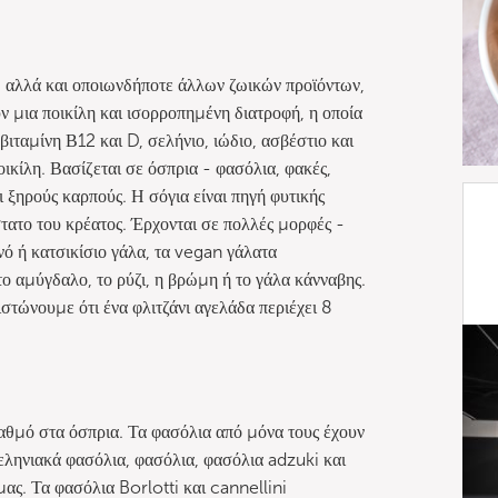
, αλλά και οποιωνδήποτε άλλων ζωικών προϊόντων,
ν μια ποικίλη και ισορροπημένη διατροφή, η οποία
βιταμίνη Β12 και D, σελήνιο, ιώδιο, ασβέστιο και
ικίλη. Βασίζεται σε όσπρια - φασόλια, φακές,
ι ξηρούς καρπούς. Η σόγια είναι πηγή φυτικής
στατο του κρέατος. Έρχονται σε πολλές μορφές -
ό ή κατσικίσιο γάλα, τα vegan γάλατα
το αμύγδαλο, το ρύζι, η βρώμη ή το γάλα κάνναβης.
ιστώνουμε ότι ένα φλιτζάνι αγελάδα περιέχει 8
αθμό στα όσπρια. Τα φασόλια από μόνα τους έχουν
εληνιακά φασόλια, φασόλια, φασόλια adzuki και
μας. Τα φασόλια Borlotti και cannellini