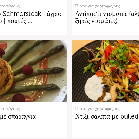
ορτοφάγους
Πιάτα για χορτοφάγους
 Schmorsteak | άγριο
Αντίπαστι ντομάτες (αλ
 | πουρές …
ξηρές ντομάτες)
ορτοφάγους
Πιάτα για χορτοφάγους
με σπαράγγια
Ντίξι σαλάτα με pulled