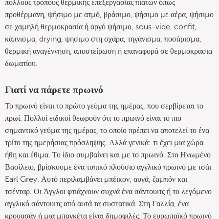
πολλούς τρόπους θερμικής επεξεργασίας πιάτων όπως
προθέρμανη, ψήσιμο με ατμό, βράσιμο, ψήσιμο με αέρα, ψήσιμο
σε χαμηλή θερμοκρασία ή αργό ψήσιμο, sous-vide, confit,
κάπνισμα, drying, ψήσιμο στη σχάρα, τηγάνισμα, ποσάρισμα,
θερμική αναγέννηση, αποστείρωση ή επαναφορά σε θερμοκρασια
δωματίου.
Γιατί να πάρετε πρωινό
Το πρωινό είναι το πρώτο γεύμα της ημέρας, που σερβίρεται το
πρωί. Πολλοί ειδικοί θεωρούν ότι το πρωινό είναι το πιο
σημαντικό γεύμα της ημέρας, το οποίο πρέπει να αποτελεί το ένα
τρίτο της ημερήσιας πρόσληψης. Αλλά γενικά: τι έχει μια χώρα
ήθη και έθιμα. Το ίδιο συμβαίνει και με το πρωινό. Στο Ηνωμένο
Βασίλειο, βρίσκουμε ένα τυπικό πλούσιο αγγλικό πρωινό με τσάι
Earl Grey. Αυτό περιλαμβάνει μπέικον, αυγά, ζαμπόν και
τσένταρ. Οι Άγγλοι φτιάχνουν συχνά ένα σάντουιτς ή το λεγόμενο
αγγλικό σάντουιτς από αυτά τα συστατικά. Στη Γαλλία, ένα
κρουασάν ή μια μπαγκέτα είναι δημοφιλές. Το ευρωπαϊκό πρωινό