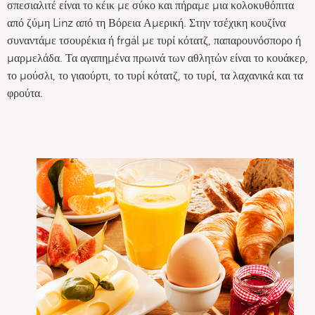
σπεσιαλιτέ είναι το κέικ με σύκο και πήραμε μια κολοκυθόπιτα
από ζύμη Linz από τη Βόρεια Αμερική. Στην τσέχικη κουζίνα
συναντάμε τσουρέκια ή frgál με τυρί κότατζ, παπαρουνόσπορο ή
μαρμελάδα. Τα αγαπημένα πρωινά των αθλητών είναι το κουάκερ,
το μούσλι, το γιαούρτι, το τυρί κότατζ, το τυρί, τα λαχανικά και τα
φρούτα.