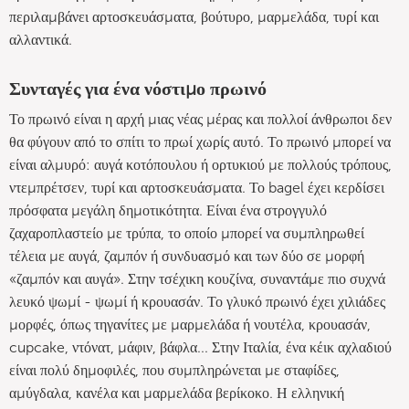
περιλαμβάνει αρτοσκευάσματα, βούτυρο, μαρμελάδα, τυρί και
αλλαντικά.
Συνταγές για ένα νόστιμο πρωινό
Το πρωινό είναι η αρχή μιας νέας μέρας και πολλοί άνθρωποι δεν
θα φύγουν από το σπίτι το πρωί χωρίς αυτό. Το πρωινό μπορεί να
είναι αλμυρό: αυγά κοτόπουλου ή ορτυκιού με πολλούς τρόπους,
ντεμπρέτσεν, τυρί και αρτοσκευάσματα. Το bagel έχει κερδίσει
πρόσφατα μεγάλη δημοτικότητα. Είναι ένα στρογγυλό
ζαχαροπλαστείο με τρύπα, το οποίο μπορεί να συμπληρωθεί
τέλεια με αυγά, ζαμπόν ή συνδυασμό και των δύο σε μορφή
«ζαμπόν και αυγά». Στην τσέχικη κουζίνα, συναντάμε πιο συχνά
λευκό ψωμί - ψωμί ή κρουασάν. Το γλυκό πρωινό έχει χιλιάδες
μορφές, όπως τηγανίτες με μαρμελάδα ή νουτέλα, κρουασάν,
cupcake, ντόνατ, μάφιν, βάφλα... Στην Ιταλία, ένα κέικ αχλαδιού
είναι πολύ δημοφιλές, που συμπληρώνεται με σταφίδες,
αμύγδαλα, κανέλα και μαρμελάδα βερίκοκο. Η ελληνική