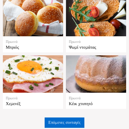
Πρωινά
Πρωινά
Μπριός
Ψωμί ντομάτας
Πρωινά
Πρωινά
Χεμενέξ
Κέικ χτυπητό
Επόμενες συνταγές