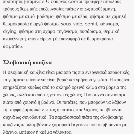
ποσότητας βιταμινών. Ο φούρνος combi προσφέρει πολλούς
τρόπους θερμικής επεξεργασίας πιάτων όπως προθέρμανη,
ψήσιμο με ατμό, βράσιμο, ψήσιμο με αέρα, ψήσιμο σε χαμηλή
θερμοκρασία ή αργό ψήσιμο, sous-vide, confit, κάπνισμα,
drying, ψήσιμο στη σχάρα, τηγάνισμα, ποσάρισμα, θερμική
αναγέννηση, αποστείρωση ή επαναφορά σε θερμοκρασια
δωματίου.
Σλοβακική κουζίνα
Η σλοβακική κουζίνα είναι μια από τις πιο ενεργειακά αποδοτικές,
τα γεύματα τείνουν να είναι βαριά και γρήγορα γεμάτα. Η κουζίνα
επηρεάζεται κυρίως από το σκληρό ορεινό κλίμα στα βόρεια της
χώρας, αλλά και από τις γειτονικές χώρες. Πιο συχνά συναντάμε
πιάτα από χοιρινό ή βοδινό. Οι πατάτες, που μπορούν να λάβουν
τη μορφή ζυμαρικών, πίτας ή πατάτες και λάχανο, σερβίρονται
συχνά ως συνοδευτικό. Τα παραδοσιακά πιάτα της σλοβακικής
κουζίνας περιλαμβάνουν ζυμαρικά bryndza που σερβίρονται με
λάχανο, μπέικον ή κρέμα γάλακτος.