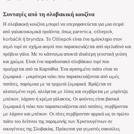
Συνταγές από τη σλοβακική κουζίνα
Η σλοβακική κουζίνα μπορεί να υπερηφανεύεται για μια σειρά
από γαλακτοκομικά προϊόντα, όπως parenica, oštiepok,
korbáčik ή bryndza. Το Oštiepok είναι ένα ημίσκληρο στον
ατμό τυρί σε σχήμα αυγού που παρασκευάζεται από αγελαδινό και
πρόβειο γάλα. Με το κάπνισμα αποκτά ιδιαίτερη γευστική γεύση
και χρώμα. Είναι ένα παραδοσιακό σλοβάκικο τυρί που
προέρχεται από τα Καρπάθια. Ένα αγαπημένο πιάτο είναι τα
ζυμαρικά - μικρότερα νιόκι που παρασκευάζονται από ωμές
πατάτες, παρόμοια με τα τριχωτά ζυμαρικά. Βράζεται σε
αλατισμένο νερό, αλείφεται με λίπος και σερβίρεται με μπρίντζα,
μπέικον, λάχανο ή κρέμα γάλακτος. Οι φούντες είναι βασικά
ζυμαρικά ή νιόκι που παρασκευάζονται από πατάτες, σερβίρονται
με λάχανο και μπέικον. Οι πίτες σερβίρονταν αρχικά ως το πρώτο
πιάτο του δείπνου της παραμονής των Χριστουγέννων σε
οικογένειες της Σλοβακίας. Πρόκειται για γεμιστές σακούλες