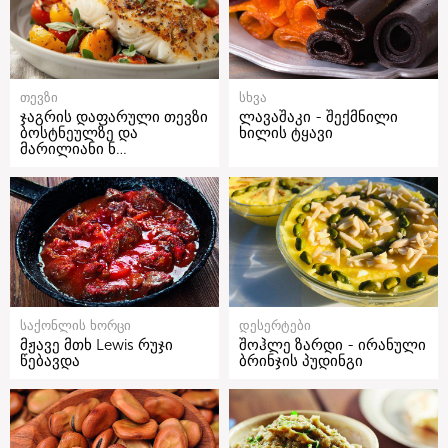
თევზი
სხვა
ჯაგრის დაფარული თევზი
ლავაშაკი - შექმნილი
ბოსტნეულზე და
ხილის ტყავი
მარილიანი ნ…
საქონლის ხორცი
დესერტები
მჟავე მთხ Lewis რუჯი
შოჰლე ზარდი - ირანული
წებავდა
ბრინჯის პუდინგი