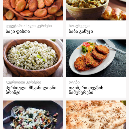
ვეგეტარიანული კერძები
ბოსტნეული
სავი ფასთა
ბაბა განუჯი
გვერდითი კერძები
თევზი
პერსიული მწვანილიანი
თაიზური თევზის
ბრინჯი
ნამცხვრები