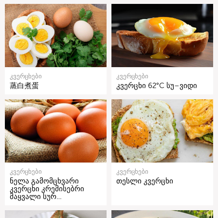
კვერცხები
კვერცხები
蒸白煮蛋
კვერცხი 62°C სუ–ვიდი
კვერცხები
კვერცხები
ნელა გამომცხვარი
თესლი კვერცხი
კვერცხი კრემისებრი
მაყვალი სურ…