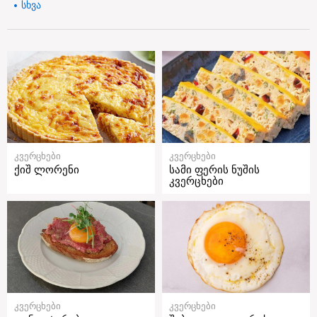
სხვა
კვერცხები
კვერცხები
ქიშ ლორენი
სამი ფერის ნუშის
კვერცხები
კვერცხები
კვერცხები