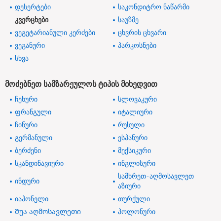
დესერტები
საკონდიტრო ნაწარმი
კვერცხები
საუზმე
ვეგეტარიანული კერძები
ცხვრის ცხვარი
ვეგანური
პარკოსნები
სხვა
მოძებნეთ სამზარეულოს ტიპის მიხედვით
ჩეხური
სლოვაკური
ფრანგული
იტალიური
ჩინური
რუსული
გერმანული
ესპანური
ბერძენი
მექსიკური
სკანდინავიური
ინგლისური
სამხრეთ-აღმოსავლეთ
ინდური
აზიური
იაპონელი
თურქული
Შუა აღმოსავლეთი
პოლონური