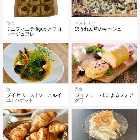
他の
ペストリー
ミニフィユテ figue とフロ
ほうれん草のキッシュ
マージュフレ
魚
家禽
ブイヤベース | ソースルイ
ジョフリー・Lによるフォア
ユ | バゲット
グラ