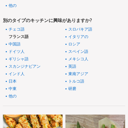
他の
別のタイプのキッチンに興味がありますか?
チェコ語
スロバキア語
フランス語
イタリアの
中国語
ロシア
ドイツ人
スペイン語
ギリシャ語
メキシコ人
スカンジナビアン
英語
インド人
東南アジア
日本
トルコ語
中東
研磨
他の