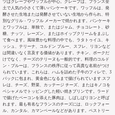
ツはクレープやワッフルが中心。クレープは、フランス全
土で人気の小さくて薄いパンケーキです。ワッフルは、発
酵させた生地または発酵させていない生地から作られ、特
別なグリル - ワッフル メーカーで焼かれます。パンケーキ
とワッフルは、単独で、またはジャム、チョコレート、砂
糖、ナッツ、レーズン、またはホイップクリームをまぶし
て食べます。風味豊かな料理の中でも、ラタトゥイユ、キ
ッシュ、テリーナ、コルドン ブルー、スフレ、リヨンなど
は間違いなく言及する価値があります。チキン、ポークだ
けでなく、チーズのテリーヌも一般的です。料理のコルド
ン・ブルーは、フランスの秩序に従って高貴な名前がつけ
られています。これらは、ハムを詰めた子牛のフィレで、3
パックに包まれ、黄金色になるまで揚げられています.スフ
レは、チーズ、野菜、カッテージ チーズ、またはキノコを
ベシャメルでトッピングした軽い焼きプリンです。ラード
で揚げたベーコンを添えた豚肉は、しばしばリヨンと呼ば
れます。最も有名なフランスのチーズには、ロックフォー
ル、カンタル、カマンベールなどがあります。ペストリー