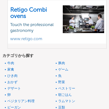
Retigo Combi
ovens
Touch the professional
gastronomy
www.retigo.com
カテゴリから探す
牛肉
豚肉
家禽
ゲーム
ひき肉
魚
おかず
野菜
デザート
ペストリー
卵
朝ごはん
ベジタリアン料理
ラムマトン
ビーガン
豆類