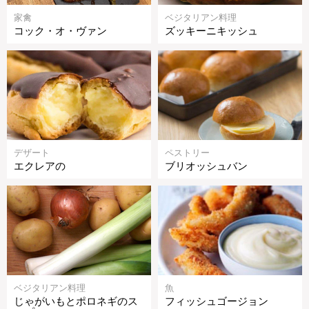
家禽
ベジタリアン料理
コック・オ・ヴァン
ズッキーニキッシュ
デザート
ペストリー
エクレアの
ブリオッシュバン
ベジタリアン料理
魚
じゃがいもとポロネギのス
フィッシュゴージョン