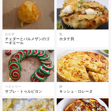
おかず
魚
チェダーとパルメザンのゴ
ホタテ貝
ーギエール
ペストリー
卵
サブレ・トゥルビヨン
キッシュ・ロレーヌ