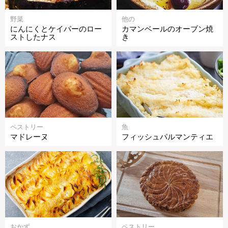
野菜
他の
にんにくとケイパーのロー
カマンベールのオーブン焼
ストしたナス
き
ペストリー
魚
マドレーヌ
フィッシュパルマンティエ
おかず
ペストリー