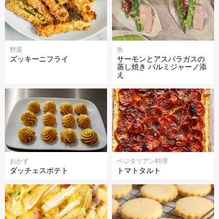
野菜
魚
ズッキーニフライ
サーモンとアスパラガスの
蒸し焼き パルミジャーノ添
え
おかず
ベジタリアン料理
ダッチェスポテト
トマトタルト