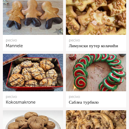
pecivo
pecivo
Mannele
Лимунски путер колачићи
pecivo
pecivo
Kokosmakrone
Саблеа турбило