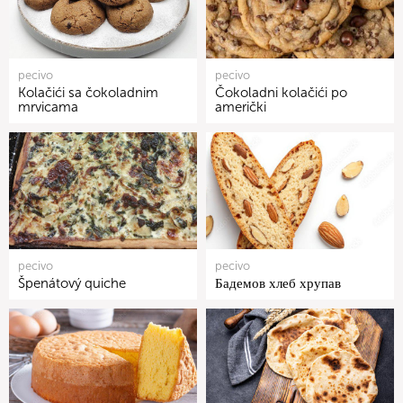
pecivo
pecivo
Kolačići sa čokoladnim
Čokoladni kolačići po
mrvicama
američki
pecivo
pecivo
Špenátový quiche
Бадемов хлеб хрупав