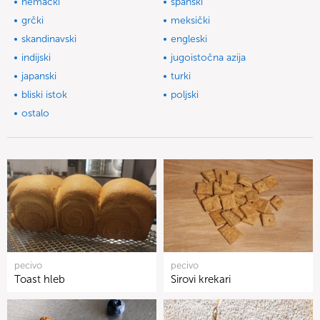
nemački
španski
grčki
meksički
skandinavski
engleski
indijski
jugoistočna azija
japanski
turki
bliski istok
poljski
ostalo
pecivo
pecivo
Toast hleb
Sirovi krekari