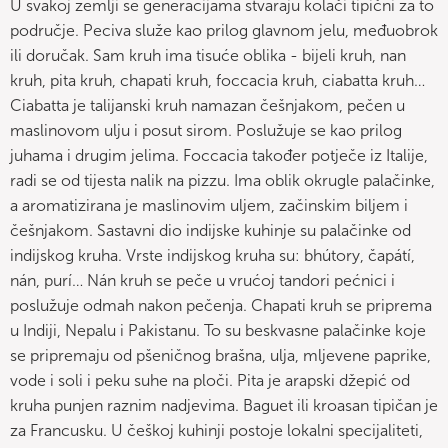
U svakoj zemlji se generacijama stvaraju kolači tipični za to
područje. Peciva služe kao prilog glavnom jelu, međuobrok
ili doručak. Sam kruh ima tisuće oblika - bijeli kruh, nan
kruh, pita kruh, chapati kruh, foccacia kruh, ciabatta kruh…
Ciabatta je talijanski kruh namazan češnjakom, pečen u
maslinovom ulju i posut sirom. Poslužuje se kao prilog
juhama i drugim jelima. Foccacia također potječe iz Italije,
radi se od tijesta nalik na pizzu. Ima oblik okrugle palačinke,
a aromatizirana je maslinovim uljem, začinskim biljem i
češnjakom. Sastavni dio indijske kuhinje su palačinke od
indijskog kruha. Vrste indijskog kruha su: bhútory, čapátí,
nán, purí… Nán kruh se peče u vrućoj tandori pećnici i
poslužuje odmah nakon pečenja. Chapati kruh se priprema
u Indiji, Nepalu i Pakistanu. To su beskvasne palačinke koje
se pripremaju od pšeničnog brašna, ulja, mljevene paprike,
vode i soli i peku suhe na ploči. Pita je arapski džepić od
kruha punjen raznim nadjevima. Baguet ili kroasan tipičan je
za Francusku. U češkoj kuhinji postoje lokalni specijaliteti,