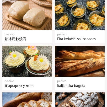
pecivo
pecivo
熱冰用炒燒石
Pita kolačići sa lososom
pecivo
pecivo
Шаргарепа у чаши
Italijanska bageta