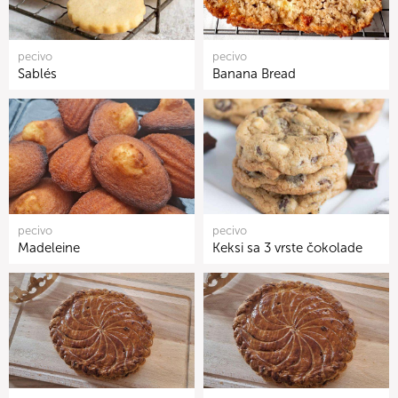
pecivo
pecivo
Sablés
Banana Bread
pecivo
pecivo
Madeleine
Keksi sa 3 vrste čokolade