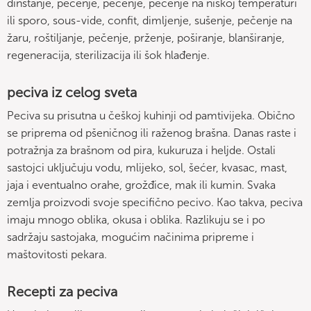
dinstanje, pečenje, pečenje, pečenje na niskoj temperaturi
ili sporo, sous-vide, confit, dimljenje, sušenje, pečenje na
žaru, roštiljanje, pečenje, prženje, poširanje, blanširanje,
regeneracija, sterilizacija ili šok hlađenje.
peciva iz celog sveta
Peciva su prisutna u češkoj kuhinji od pamtivijeka. Obično
se priprema od pšeničnog ili raženog brašna. Danas raste i
potražnja za brašnom od pira, kukuruza i heljde. Ostali
sastojci uključuju vodu, mlijeko, sol, šećer, kvasac, mast,
jaja i eventualno orahe, grožđice, mak ili kumin. Svaka
zemlja proizvodi svoje specifično pecivo. Kao takva, peciva
imaju mnogo oblika, okusa i oblika. Razlikuju se i po
sadržaju sastojaka, mogućim načinima pripreme i
maštovitosti pekara.
Recepti za peciva