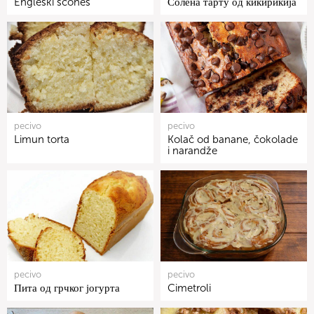
Engleski scones
Солена тарту од кикирикија
pecivo
pecivo
Limun torta
Kolač od banane, čokolade
i narandže
pecivo
pecivo
Пита од грчког јогурта
Cimetroli