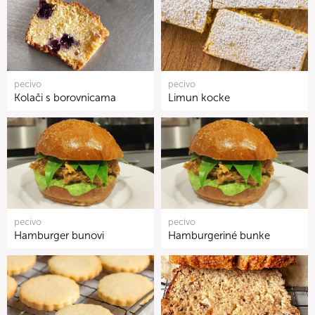
pecivo
pecivo
Kolači s borovnicama
Limun kocke
pecivo
pecivo
Hamburger bunovi
Hamburgeriné bunke