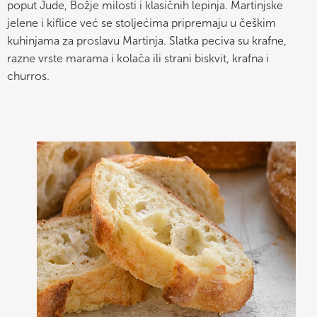
poput Jude, Božje milosti i klasičnih lepinja. Martinjske
jelene i kiflice već se stoljećima pripremaju u češkim
kuhinjama za proslavu Martinja. Slatka peciva su krafne,
razne vrste marama i kolača ili strani biskvit, krafna i
churros.