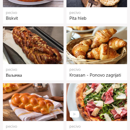
pecivo
pecivo
Biskvit
Pita hleb
pecivo
pecivo
Ваљачка
Kroasan - Ponovo zagrijati
pecivo
pecivo