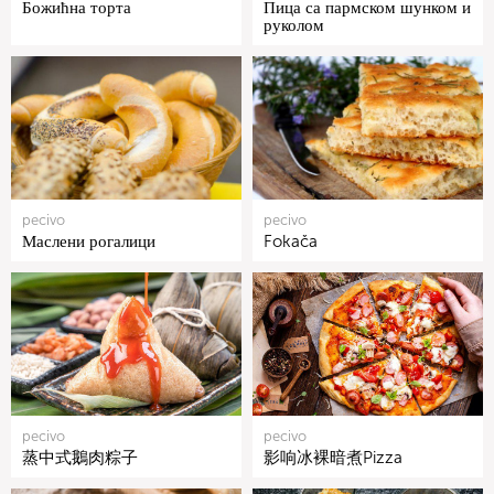
Божићна торта
Пица са пармском шунком и
руколом
pecivo
pecivo
Маслени рогалици
Fokača
pecivo
pecivo
蒸中式鵝肉粽子
影响冰裸暗煮Pizza