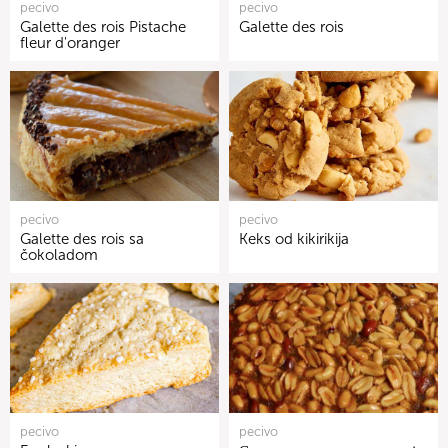
pecivo
pecivo
Galette des rois Pistache
Galette des rois
fleur d'oranger
pecivo
pecivo
Galette des rois sa
Keks od kikirikija
čokoladom
pecivo
pecivo