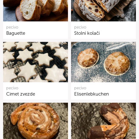
pecivo
pecivo
Baguette
Stolni kolači
pecivo
pecivo
Cimet zvezde
Elisenlebkuchen