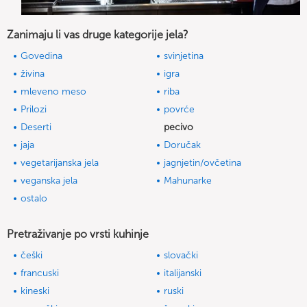
Zanimaju li vas druge kategorije jela?
Govedina
svinjetina
živina
igra
mleveno meso
riba
Prilozi
povrće
Deserti
pecivo
jaja
Doručak
vegetarijanska jela
jagnjetin/ovčetina
veganska jela
Mahunarke
ostalo
Pretraživanje po vrsti kuhinje
češki
slovački
francuski
italijanski
kineski
ruski