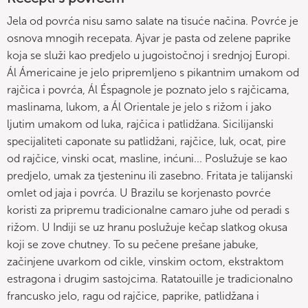
Jela od povrća nisu samo salate na tisuće načina. Povrće je
osnova mnogih recepata. Ajvar je pasta od zelene paprike
koja se služi kao predjelo u jugoistočnoj i srednjoj Europi.
Ál Ámericaine je jelo pripremljeno s pikantnim umakom od
rajčica i povrća, Ál Éspagnole je poznato jelo s rajčicama,
maslinama, lukom, a Ál Orientale je jelo s rižom i jako
ljutim umakom od luka, rajčica i patlidžana. Sicilijanski
specijaliteti caponate su patlidžani, rajčice, luk, ocat, pire
od rajčice, vinski ocat, masline, inćuni... Poslužuje se kao
predjelo, umak za tjesteninu ili zasebno. Fritata je talijanski
omlet od jaja i povrća. U Brazilu se korjenasto povrće
koristi za pripremu tradicionalne camaro juhe od peradi s
rižom. U Indiji se uz hranu poslužuje kečap slatkog okusa
koji se zove chutney. To su pečene prešane jabuke,
začinjene uvarkom od cikle, vinskim octom, ekstraktom
estragona i drugim sastojcima. Ratatouille je tradicionalno
francusko jelo, ragu od rajčice, paprike, patlidžana i