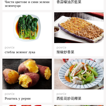
Чисти цветове и сини зелени
香蒜蠔油芥藍菜
зеленчуци
povrće
povrće
стебла зеленог лука
辣椒炒香菜
povrće
povrće
Роштиљ у рерни
西藍花炒花椰菜