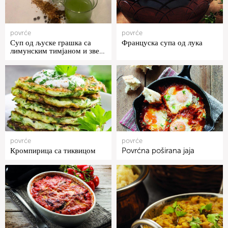
povrće
povrće
Суп од љуске грашка са
Француска супа од лука
лимунским тимјаном и зве…
povrće
povrće
Кромпирица са тиквицом
Povrćna poširana jaja