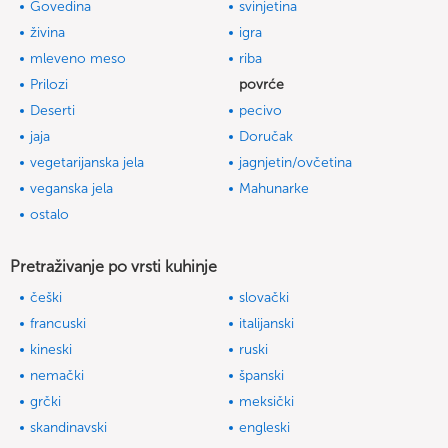
Govedina
svinjetina
živina
igra
mleveno meso
riba
Prilozi
povrće
Deserti
pecivo
jaja
Doručak
vegetarijanska jela
jagnjetin/ovčetina
veganska jela
Mahunarke
ostalo
Pretraživanje po vrsti kuhinje
češki
slovački
francuski
italijanski
kineski
ruski
nemački
španski
grčki
meksički
skandinavski
engleski