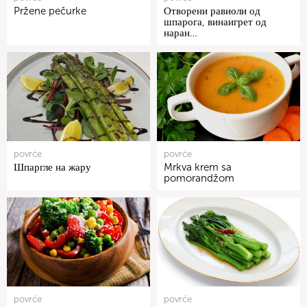
Pržene pečurke
Отворени равиоли од
шпарога, винаигрет од
наран…
povrće
povrće
Шпаргле на жару
Mrkva krem sa
pomorandžom
povrće
povrće