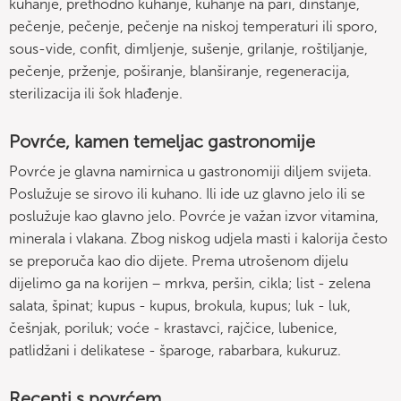
kuhanje, prethodno kuhanje, kuhanje na pari, dinstanje,
pečenje, pečenje, pečenje na niskoj temperaturi ili sporo,
sous-vide, confit, dimljenje, sušenje, grilanje, roštiljanje,
pečenje, prženje, poširanje, blanširanje, regeneracija,
sterilizacija ili šok hlađenje.
Povrće, kamen temeljac gastronomije
Povrće je glavna namirnica u gastronomiji diljem svijeta.
Poslužuje se sirovo ili kuhano. Ili ide uz glavno jelo ili se
poslužuje kao glavno jelo. Povrće je važan izvor vitamina,
minerala i vlakana. Zbog niskog udjela masti i kalorija često
se preporuča kao dio dijete. Prema utrošenom dijelu
dijelimo ga na korijen – mrkva, peršin, cikla; list - zelena
salata, špinat; kupus - kupus, brokula, kupus; luk - luk,
češnjak, poriluk; voće - krastavci, rajčice, lubenice,
patlidžani i delikatese - šparoge, rabarbara, kukuruz.
Recepti s povrćem