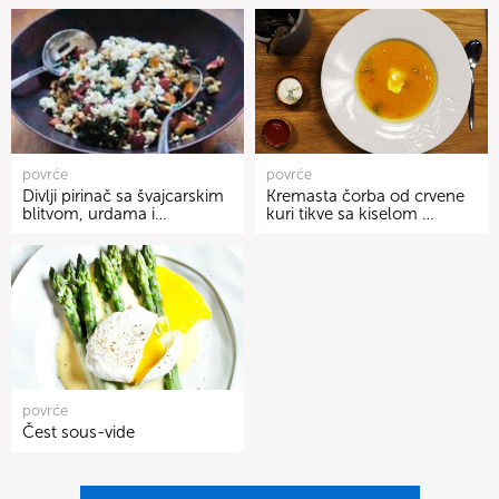
povrće
povrće
Divlji pirinač sa švajcarskim
Kremasta čorba od crvene
blitvom, urdama i…
kuri tikve sa kiselom …
povrće
Čest sous-vide