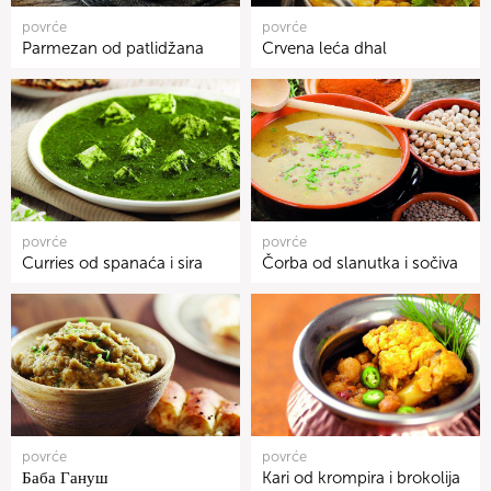
povrće
povrće
Parmezan od patlidžana
Crvena leća dhal
povrće
povrće
Curries od spanaća i sira
Čorba od slanutka i sočiva
povrće
povrće
Баба Гануш
Kari od krompira i brokolija