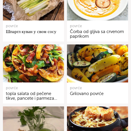
povrće
povrće
Шпаргл куван у свом сосу
Čorba od gljiva sa crvenom
paprikom
povrće
povrće
topla salata od pečene
Grilovano povrće
tikve, pancete i parmeza…