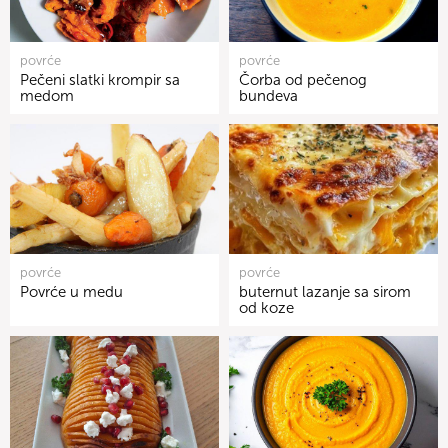
povrće
povrće
Pečeni slatki krompir sa
Čorba od pečenog
medom
bundeva
povrće
povrće
Povrće u medu
buternut lazanje sa sirom
od koze