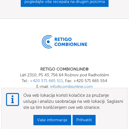
pogledajte više recepata na drugim jezicima
RETIGO COMBIONLINE®
Láň 2310, PS 43, 756 64 Rožnov pod Radhoštěm
Tel.:
+420 571 665 511
, Fax: +420 571 665 554
E-mail:
info@combionline.com
Ova veb lokacija koristi kolačiće za pružanje
usluga i analizu saobraćaja na veb lokaciji. Saglasni
OnlineMenu
ste sa tim korišćenjem ove veb stranice.
uslovi
Vaše informacije
Prihvatiti