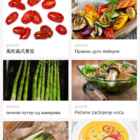
povrće
povrće
風乾義式番茄
Пржено дуго биберче
povrće
povrće
печени путер од кикирики
Pečene začinjenje voća