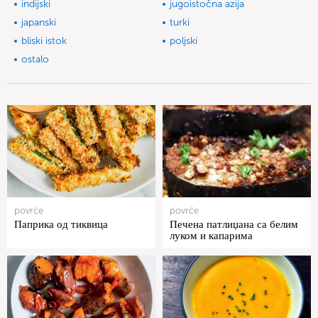
indijski
jugoistočna azija
japanski
turki
bliski istok
poljski
ostalo
povrće
povrće
Паприка од тиквица
Печена патлиџана са белим
луком и капарима