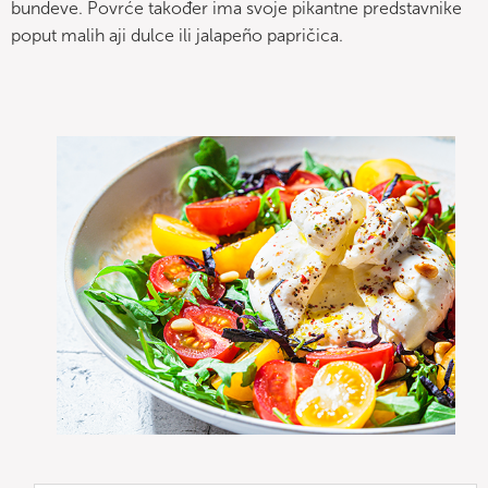
bundeve. Povrće također ima svoje pikantne predstavnike
poput malih aji dulce ili jalapeño papričica.