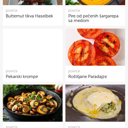
povrće
povrće
Butternut tikva Haselbek
Pire od pečenih šargarepa
sa medom
povrće
povrće
Pekarski krompir
Roštiljane Paradajze
povrće
povrće