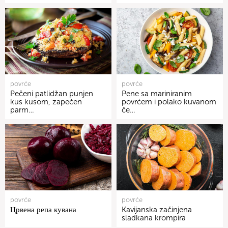
povrće
povrće
Pečeni patlidžan punjen
Pene sa mariniranim
kus kusom, zapečen
povrćem i polako kuvanom
parm…
če…
povrće
povrće
Црвена репа кувана
Kavijanska začinjena
sladkana krompira