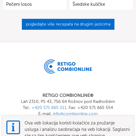
Pečeni losos
Švedske kuličke
pogledajte više recepata na drugim jezicima
RETIGO COMBIONLINE®
Láň 2310, PS 43, 756 64 Rožnov pod Radhoštěm
Tel.:
+420 571 665 511
, Fax: +420 571 665 554
E-mail:
info@combionline.com
Ova veb lokacija koristi kolačiće za pružanje
usluga i analizu saobraćaja na veb lokaciji. Saglasni
OnlineMenu
ste sa tim korišćenjem ove veb stranice.