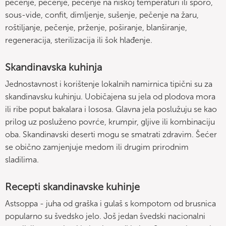
pečenje, pečenje, pečenje na niskoj temperaturi ili sporo,
sous-vide, confit, dimljenje, sušenje, pečenje na žaru,
roštiljanje, pečenje, prženje, poširanje, blanširanje,
regeneracija, sterilizacija ili šok hlađenje.
Skandinavska kuhinja
Jednostavnost i korištenje lokalnih namirnica tipični su za
skandinavsku kuhinju. Uobičajena su jela od plodova mora
ili ribe poput bakalara i lososa. Glavna jela poslužuju se kao
prilog uz posluženo povrće, krumpir, gljive ili kombinaciju
oba. Skandinavski deserti mogu se smatrati zdravim. Šećer
se obično zamjenjuje medom ili drugim prirodnim
sladilima.
Recepti skandinavske kuhinje
Astsoppa - juha od graška i gulaš s kompotom od brusnica
popularno su švedsko jelo. Još jedan švedski nacionalni