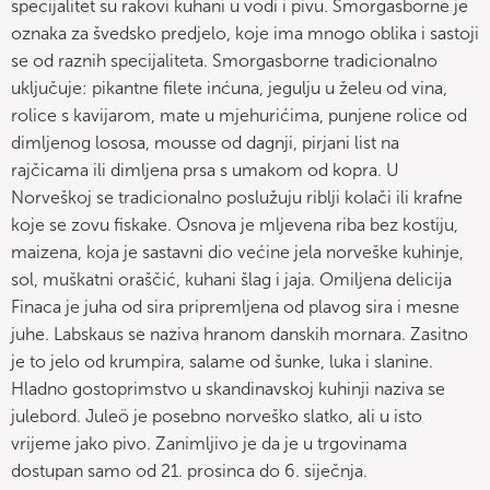
specijalitet su rakovi kuhani u vodi i pivu. Smorgasborne je
oznaka za švedsko predjelo, koje ima mnogo oblika i sastoji
se od raznih specijaliteta. Smorgasborne tradicionalno
uključuje: pikantne filete inćuna, jegulju u želeu od vina,
rolice s kavijarom, mate u mjehurićima, punjene rolice od
dimljenog lososa, mousse od dagnji, pirjani list na
rajčicama ili dimljena prsa s umakom od kopra. U
Norveškoj se tradicionalno poslužuju riblji kolači ili krafne
koje se zovu fiskake. Osnova je mljevena riba bez kostiju,
maizena, koja je sastavni dio većine jela norveške kuhinje,
sol, muškatni oraščić, kuhani šlag i jaja. Omiljena delicija
Finaca je juha od sira pripremljena od plavog sira i mesne
juhe. Labskaus se naziva hranom danskih mornara. Zasitno
je to jelo od krumpira, salame od šunke, luka i slanine.
Hladno gostoprimstvo u skandinavskoj kuhinji naziva se
julebord. Juleö je posebno norveško slatko, ali u isto
vrijeme jako pivo. Zanimljivo je da je u trgovinama
dostupan samo od 21. prosinca do 6. siječnja.