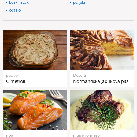
bliski istok
poljski
ostalo
pecivo
Deserti
Cimetroli
Normandska jabukova pita
riba
mleveno meso