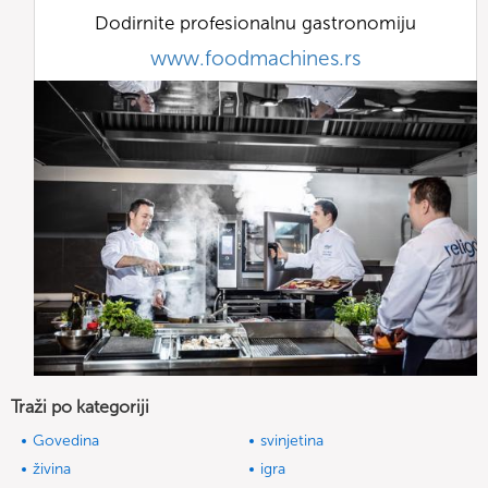
Dodirnite profesionalnu gastronomiju
www.foodmachines.rs
Traži po kategoriji
Govedina
svinjetina
živina
igra