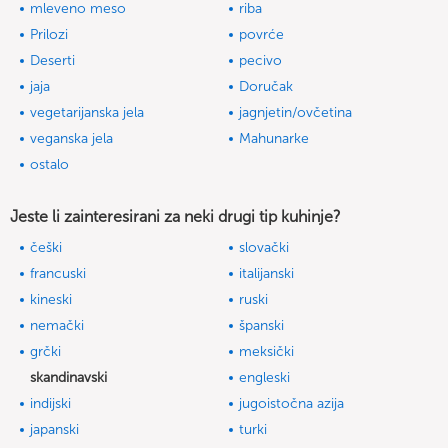
mleveno meso
riba
Prilozi
povrće
Deserti
pecivo
jaja
Doručak
vegetarijanska jela
jagnjetin/ovčetina
veganska jela
Mahunarke
ostalo
Jeste li zainteresirani za neki drugi tip kuhinje?
češki
slovački
francuski
italijanski
kineski
ruski
nemački
španski
grčki
meksički
skandinavski
engleski
indijski
jugoistočna azija
japanski
turki