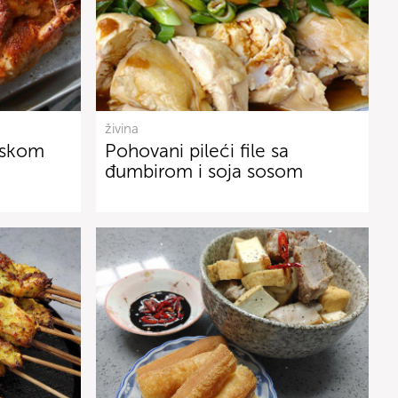
živina
nskom
Pohovani pileći file sa
đumbirom i soja sosom