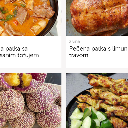
živina
a patka sa
Pečena patka s limu
isanim tofujem
travom