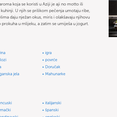
oma koja se koristi u Aziji je aji no motto ili
 kuhinji. U njih se prilikom pečenja umotaju ribe,
jelima daju nježan okus, miris i olakšavaju njihovu
o prokuha u mlijeku, a zatim se umiješa u jogurt.
vina
igra
ilozi
povrće
a
Doručak
ganska jela
Mahunarke
ancuski
italijanski
mački
španski