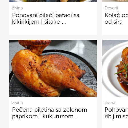
živina
Deserti
Pohovani pileći bataci sa
Kolač od
kikirikijem i šitake …
od sira
živina
živina
Pečena piletina sa zelenom
Pohovani
paprikom i kukuruzom…
ribljim 