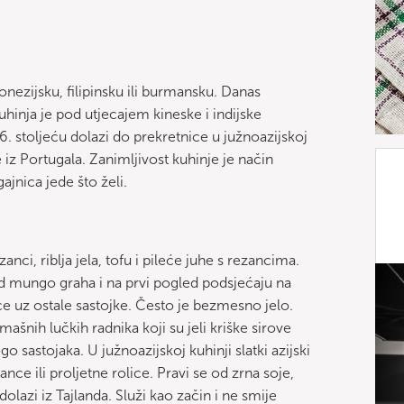
onezijsku, filipinsku ili burmansku. Danas
uhinja je pod utjecajem kineske i indijske
16. stoljeću dolazi do prekretnice u južnoazijskoj
e iz Portugala. Zanimljivost kuhinje je način
ajnica jede što želi.
zanci, riblja jela, tofu i pileće juhe s rezancima.
 od mungo graha i na prvi pogled podsjećaju na
ce uz ostale sastojke. Često je bezmesno jelo.
mašnih lučkih radnika koji su jeli kriške sirove
sastojaka. U južnoazijskoj kuhinji slatki azijski
ce ili proljetne rolice. Pravi se od zrna soje,
dolazi iz Tajlanda. Služi kao začin i ne smije