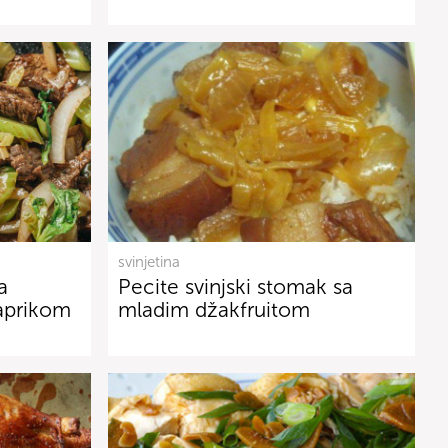
svinjetina
a
Pecite svinjski stomak sa
aprikom
mladim džakfruitom