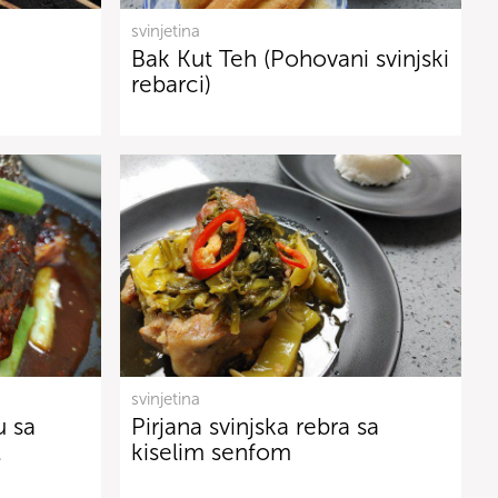
svinjetina
Bak Kut Teh (Pohovani svinjski
rebarci)
svinjetina
u sa
Pirjana svinjska rebra sa
…
kiselim senfom