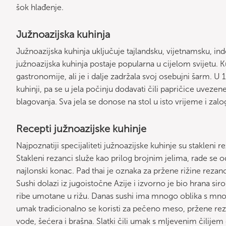
šok hlađenje.
Južnoazijska kuhinja
Južnoazijska kuhinja uključuje tajlandsku, vijetnamsku, ind
južnoazijska kuhinja postaje popularna u cijelom svijetu. K
gastronomije, ali je i dalje zadržala svoj osebujni šarm. U 
kuhinji, pa se u jela počinju dodavati čili papričice uvezen
blagovanja. Sva jela se donose na stol u isto vrijeme i zalog
Recepti južnoazijske kuhinje
Najpoznatiji specijaliteti južnoazijske kuhinje su stakleni re
Stakleni rezanci služe kao prilog brojnim jelima, rade se
najlonski konac. Pad thai je oznaka za pržene rižine rezan
Sushi dolazi iz jugoistočne Azije i izvorno je bio hrana siro
ribe umotane u rižu. Danas sushi ima mnogo oblika s mnogo 
umak tradicionalno se koristi za pečeno meso, pržene rezan
vode, šećera i brašna. Slatki čili umak s mljevenim čilijem 