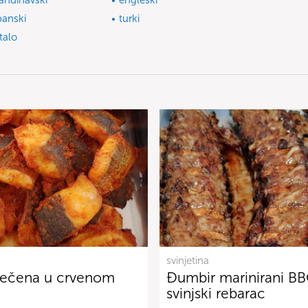
andinavski
engleski
panski
turki
talo
svinjetina
pečena u crvenom
Đumbir marinirani B
svinjski rebarac