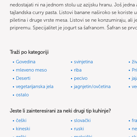
nedostajati ni na jednom stolu uz azijsku hranu. Još jedna ar
tajlandska curry pasta. Listovi banane naširoko se koriste u
piletina i druge vrste mesa. Listovi se ne konzumiraju, ali 
pripremu. Specijalitet je jogurt sa šafranom. Šafran se prv
Traži po kategoriji
Govedina
svinjetina
ži
mleveno meso
riba
Pr
Deserti
pecivo
jaj
vegetarijanska jela
jagnjetin/ovčetina
ve
ostalo
Jeste li zainteresirani za neki drugi tip kuhinje?
češki
slovački
fr
kineski
ruski
ne