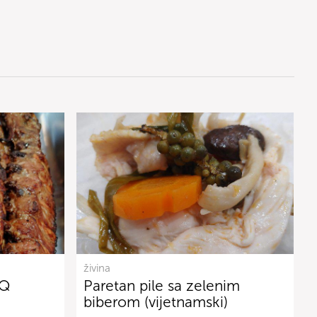
živina
BQ
Paretan pile sa zelenim
biberom (vijetnamski)