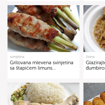
svinjetina
živina
Grilovana mlevena svinjetina
Glaziraj
sa štapićem limuns…
đumbiro