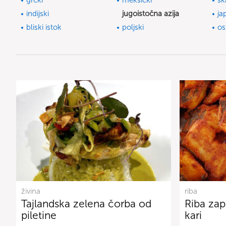
grčki
meksički
sk
indijski
jugoistočna azija
ja
bliski istok
poljski
os
živina
riba
Tajlandska zelena čorba od
Riba za
piletine
kari