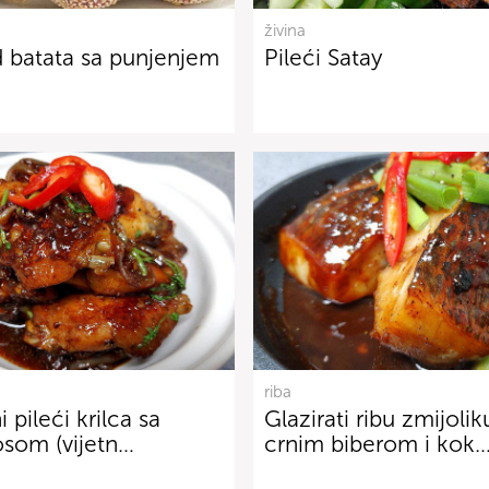
živina
 batata sa punjenjem
Pileći Satay
riba
 pileći krilca sa
Glazirati ribu zmijolik
sosom (vijetn…
crnim biberom i kok