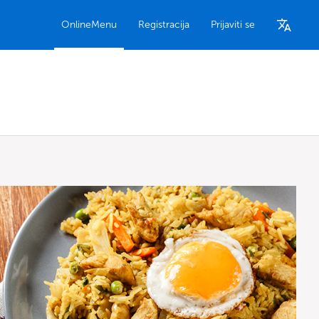
OnlineMenu
Registracija
Prijaviti se