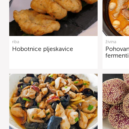
riba
živina
Hobotnice pljeskavice
Pohovan
ferment