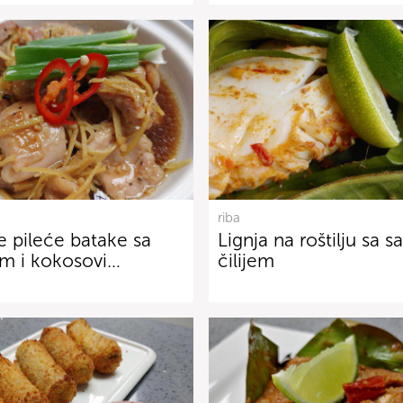
riba
te pileće batake sa
Lignja na roštilju sa 
m i kokosovi…
čilijem