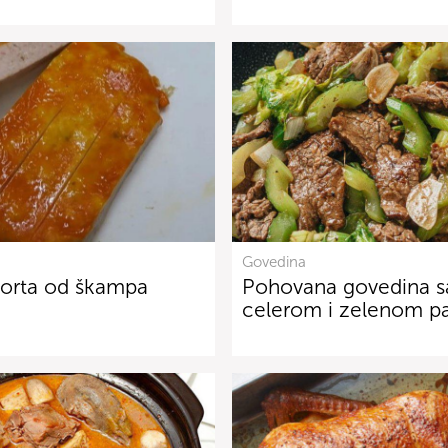
Govedina
torta od škampa
Pohovana govedina s
celerom i zelenom p