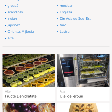
greacă
mexican
scandinav
Engleză
indian
Din Asia de Sud-Est
japonez
turc
Orientul Mijlociu
Lustrui
Alte
Alte
Alte
Fructe Dehidratate
Ulei de ierburi