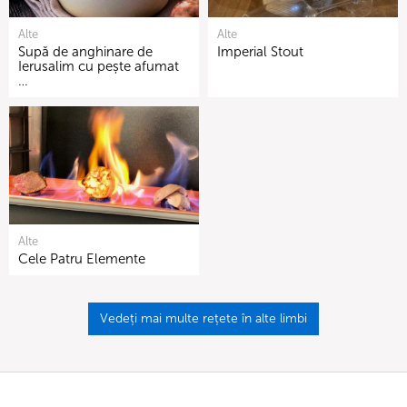
Alte
Alte
Supă de anghinare de
Imperial Stout
Ierusalim cu pește afumat
…
Alte
Cele Patru Elemente
Vedeți mai multe rețete în alte limbi