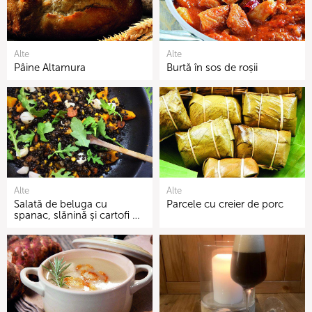
Alte
Alte
Pâine Altamura
Burtă în sos de roșii
Alte
Alte
Salată de beluga cu
Parcele cu creier de porc
spanac, slănină și cartofi …