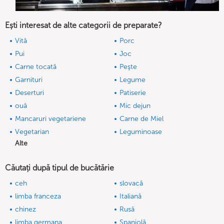
Ești interesat de alte categorii de preparate?
Vită
Porc
Pui
Joc
Carne tocată
Peşte
Garnituri
Legume
Deserturi
Patiserie
ouă
Mic dejun
Mancaruri vegetariene
Carne de Miel
Vegetarian
Leguminoase
Alte
Căutați după tipul de bucătărie
ceh
slovacă
limba franceza
Italiană
chinez
Rusă
limba germana
Spaniolă