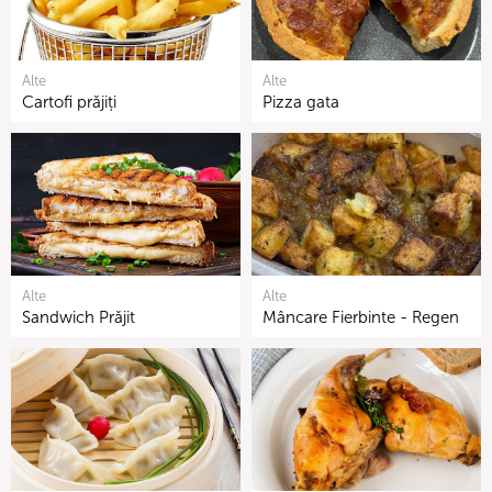
Alte
Alte
Cartofi prăjiți
Pizza gata
Alte
Alte
Sandwich Prăjit
Mâncare Fierbinte - Regen