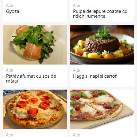
Alte
Alte
Gyoza
Pulpe de iepure coapte cu
ridichi rumenite
Alte
Alte
Pstrăv afumat cu sos de
Haggis, napi și cartofi
mărar
Alte
Alte