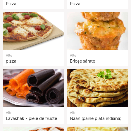
Pizza
Pizza
Alte
Alte
pizza
Brioșe sărate
Alte
Alte
Lavashak - piele de fructe
Naan (pâine plată indiană)