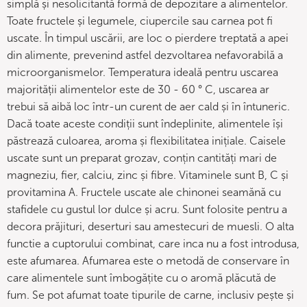
simplă și nesolicitantă formă de depozitare a alimentelor.
Toate fructele și legumele, ciupercile sau carnea pot fi
uscate. În timpul uscării, are loc o pierdere treptată a apei
din alimente, prevenind astfel dezvoltarea nefavorabilă a
microorganismelor. Temperatura ideală pentru uscarea
majorității alimentelor este de 30 - 60 ° C, uscarea ar
trebui să aibă loc într-un curent de aer cald și în întuneric.
Dacă toate aceste condiții sunt îndeplinite, alimentele își
păstrează culoarea, aroma și flexibilitatea inițiale. Caisele
uscate sunt un preparat grozav, conțin cantități mari de
magneziu, fier, calciu, zinc și fibre. Vitaminele sunt B, C și
provitamina A. Fructele uscate ale chinonei seamănă cu
stafidele cu gustul lor dulce și acru. Sunt folosite pentru a
decora prăjituri, deserturi sau amestecuri de muesli. O alta
functie a cuptorului combinat, care inca nu a fost introdusa,
este afumarea. Afumarea este o metodă de conservare în
care alimentele sunt îmbogățite cu o aromă plăcută de
fum. Se pot afumat toate tipurile de carne, inclusiv pește și