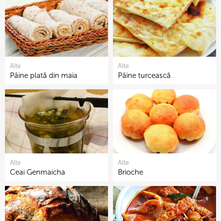
Alte
Alte
Pâine plată din maia
Pâine turcească
Alte
Alte
Ceai Genmaicha
Brioche