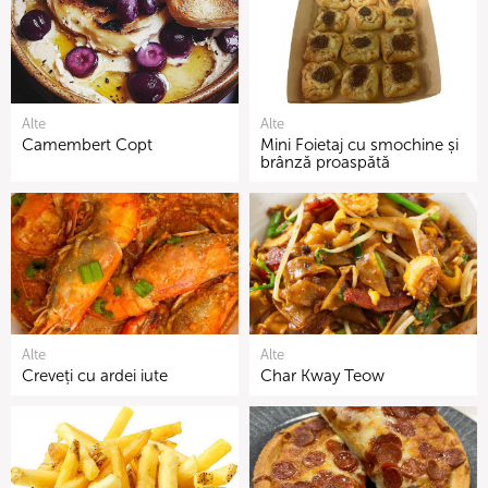
Alte
Alte
Camembert Copt
Mini Foietaj cu smochine și
brânză proaspătă
Alte
Alte
Creveți cu ardei iute
Char Kway Teow