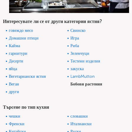
Интересувате ли се от други категории ястия?
говеждо месо
Свинско
Домашни птици
Игра
Кайма
Риба
гарнитури
Зеленчуци
Десерти
Тестени изделия
яйца
закуска
Вегетариански ястия
LambMutton
Веган
Бобови растения
други
Търсене по тип кухня
чешки
словашки
Френски
Италиански
Китайски
Руски