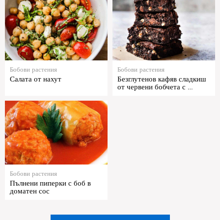
Бобови растения
Бобови растения
Салата от нахут
Безглутенов кафяв сладкиш
от червени бобчета с …
Бобови растения
Пълнени пиперки с боб в
доматен сос