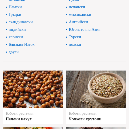
Немски
испански
Гръцки
мексикански
скандинавски
Английски
индийски
Югоизточна Азия
японски
Турски
Близкия Изток
полски
други
Бобови растения
Бобови растения
Печени нахут
Чочкови крутони