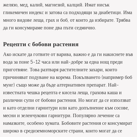
желязо, мед, калий, магнезий, калций. Имат нисък
гликемичен индекс и затова са подходящи за диабетици. Има
много видове леща, грах и боб, от които да избирате. Трябва
да ги консумираме поне два пъти седмично.
Рецепти с бобови растения
Ако искате да готвите от варива, важно е да ги накиснете във
вода за поне 5-12 часа или най-добре за една нощ преди
приготвяне. Това разтваря растителните захари, които
причиняват подуване на корема. Покълването (например боб
мунг) също може да бъде алтернативен препарат. Най-
известната чешка рецепта е кисела леща, грахова каша и
различни супи от бобови растения. Но могат да се използват
и като отделни гарнитури или като допълнение към сосове,
месни и зеленчукови гарнитури. Популярно лечение са
намазките, особено хумата. Бобовите растения се консумират
широко в средиземноморските страни, които могат да се