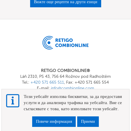
Вижте още рецепти на други езици
RETIGO COMBIONLINE®
Láň 2310, PS 43, 756 64 Rožnov pod Radhoštěm
Tel.:
+420 571 665 511
, Fax: +420 571 665 554
E-mail:
info@combionline.com
Този уебсайт използва бисквитки, за да предоставя
услуги и да анализира трафика на уебсайта. Вие се
OnlineMenu
съгласявате с това, като използвате този уебсайт.
ПРАВИЛА И УСЛОВИЯ
Повече информация
Приеми