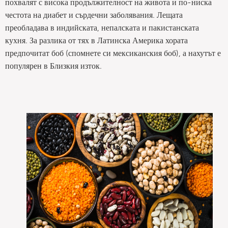
похвалят с висока продължителност на живота и по-ниска
честота на диабет и сърдечни заболявания. Лещата
преобладава в индийската, непалската и пакистанската
кухня. За разлика от тях в Латинска Америка хората
предпочитат боб (спомнете си мексиканския боб), а нахутът е
популярен в Близкия изток.