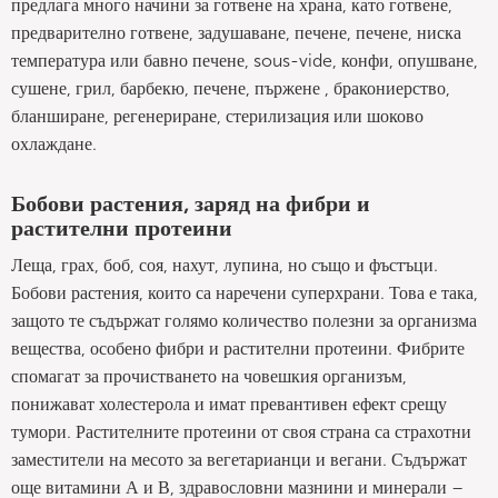
предлага много начини за готвене на храна, като готвене,
предварително готвене, задушаване, печене, печене, ниска
температура или бавно печене, sous-vide, конфи, опушване,
сушене, грил, барбекю, печене, пържене , бракониерство,
бланширане, регенериране, стерилизация или шоково
охлаждане.
Бобови растения, заряд на фибри и
растителни протеини
Леща, грах, боб, соя, нахут, лупина, но също и фъстъци.
Бобови растения, които са наречени суперхрани. Това е така,
защото те съдържат голямо количество полезни за организма
вещества, особено фибри и растителни протеини. Фибрите
спомагат за прочистването на човешкия организъм,
понижават холестерола и имат превантивен ефект срещу
тумори. Растителните протеини от своя страна са страхотни
заместители на месото за вегетарианци и вегани. Съдържат
още витамини А и В, здравословни мазнини и минерали –