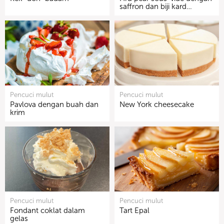
saffron dan biji kard…
Pencuci mulut
Pencuci mulut
Pavlova dengan buah dan
New York cheesecake
krim
Pencuci mulut
Pencuci mulut
Fondant coklat dalam
Tart Epal
gelas