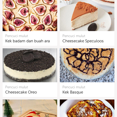
Pencuci mulut
Pencuci mulut
Kek badam dan buah ara
Cheesecake Speculoos
Pencuci mulut
Pencuci mulut
Cheesecake Oreo
Kek Basque