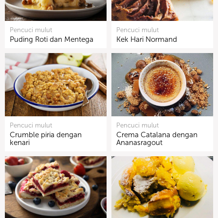
Pencuci mulut
Pencuci mulut
Puding Roti dan Mentega
Kek Hari Normand
Pencuci mulut
Pencuci mulut
Crumble piria dengan
Crema Catalana dengan
kenari
Ananasragout