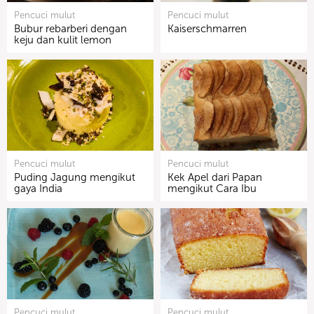
Pencuci mulut
Pencuci mulut
Bubur rebarberi dengan
Kaiserschmarren
keju dan kulit lemon
Pencuci mulut
Pencuci mulut
Puding Jagung mengikut
Kek Apel dari Papan
gaya India
mengikut Cara Ibu
Pencuci mulut
Pencuci mulut