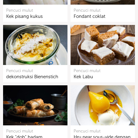
Pencuci mulut
Pencuci mulut
Kek pisang kukus
Fondant coklat
Pencuci mulut
Pencuci mulut
dekonstruksi Bienenstich
Kek Labu
Pencuci mulut
Pencuci mulut
Kek "doh" badam
Hru pear sous-vide dengan