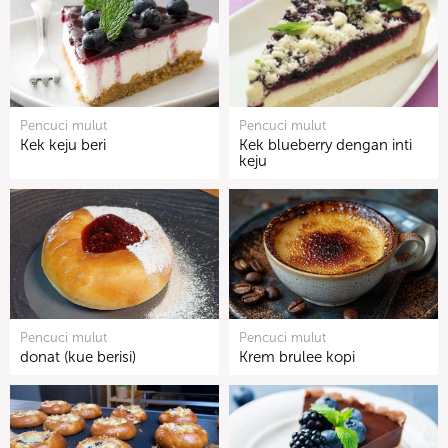
Pencuci mulut
Pencuci mulut
Kek keju beri
Kek blueberry dengan inti
keju
Pencuci mulut
Pencuci mulut
donat (kue berisi)
Krem brulee kopi