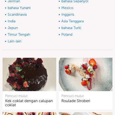
Jerman
bahasa Sepanyol
bahasa Yunani
Mexico
Scandinavia
Inggeris
India
Asia Tenggara
Jepun
bahasa Turki
Timur Tengah
Poland
Lain-lain
Pencuci mulut
Pencuci mulut
Kek coklat dengan calupan
Roulade Stroberi
coklat