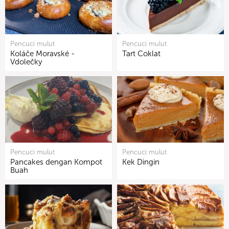
Pencuci mulut
Pencuci mulut
Koláče Moravské -
Tart Coklat
Vdolečky
Pencuci mulut
Pencuci mulut
Pancakes dengan Kompot
Kek Dingin
Buah