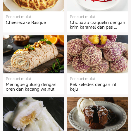
Pencuci mulut
Pencuci mulut
Cheesecake Basque
Choux au craquelin dengan
krim karamel dan pes …
Pencuci mulut
Pencuci mulut
Meringue gulung dengan
Kek keledek dengan inti
oren dan kacang walnut
keju