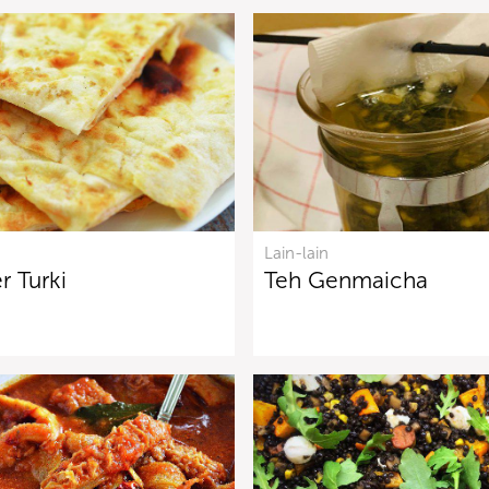
Lain-lain
r Turki
Teh Genmaicha