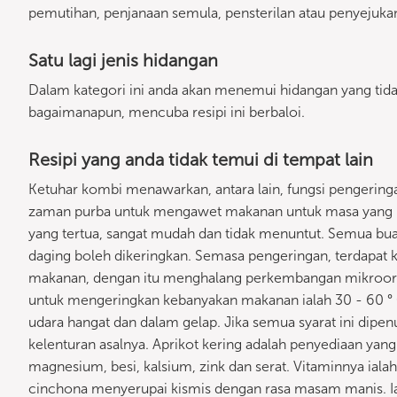
pemutihan, penjanaan semula, pensterilan atau penyejukan
Satu lagi jenis hidangan
Dalam kategori ini anda akan menemui hidangan yang tid
bagaimanapun, mencuba resipi ini berbaloi.
Resipi yang anda tidak temui di tempat lain
Ketuhar kombi menawarkan, antara lain, fungsi pengering
zaman purba untuk mengawet makanan untuk masa yang l
yang tertua, sangat mudah dan tidak menuntut. Semua bu
daging boleh dikeringkan. Semasa pengeringan, terdapat 
makanan, dengan itu menghalang perkembangan mikroorg
untuk mengeringkan kebanyakan makanan ialah 30 - 60 ° C
udara hangat dan dalam gelap. Jika semua syarat ini dip
kelenturan asalnya. Aprikot kering adalah penyediaan yan
magnesium, besi, kalsium, zink dan serat. Vitaminnya iala
cinchona menyerupai kismis dengan rasa masam manis. I