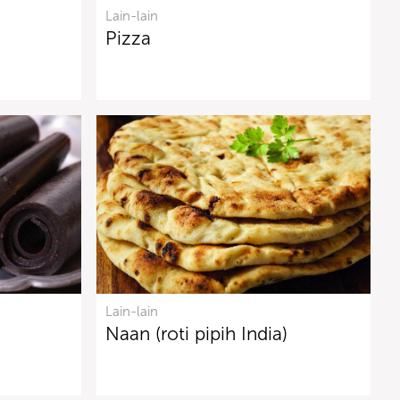
Lain-lain
Pizza
Lain-lain
Naan (roti pipih India)