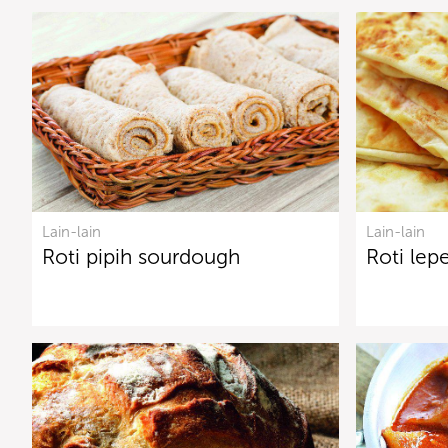
Lain-lain
Lain-lain
Roti pipih sourdough
Roti lepe