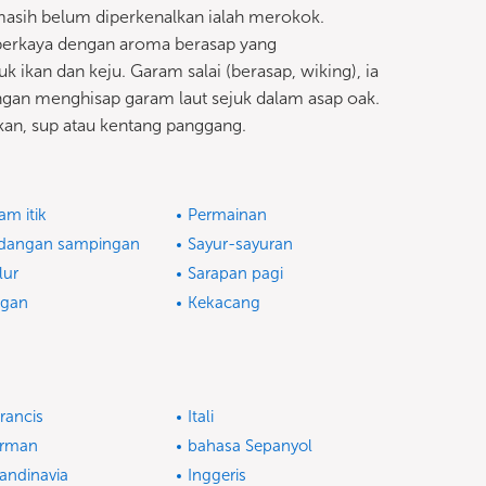
masih belum diperkenalkan ialah merokok.
erkaya dengan aroma berasap yang
ikan dan keju. Garam salai (berasap, wiking), ia
ngan menghisap garam laut sejuk dalam asap oak.
ikan, sup atau kentang panggang.
am itik
Permainan
dangan sampingan
Sayur-sayuran
lur
Sarapan pagi
egan
Kekacang
rancis
Itali
erman
bahasa Sepanyol
andinavia
Inggeris