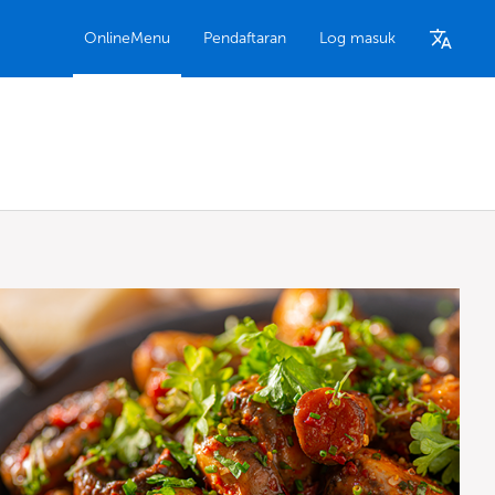
OnlineMenu
Pendaftaran
Log masuk