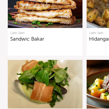
Lain-lain
Lain-lain
Sandwic Bakar
Hidanga