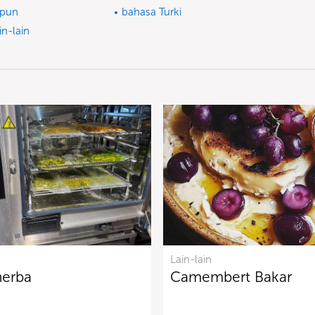
epun
bahasa Turki
in-lain
Lain-lain
herba
Camembert Bakar