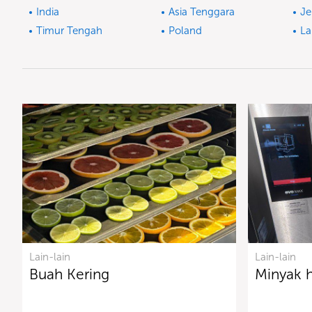
India
Asia Tenggara
J
Timur Tengah
Poland
La
Lain-lain
Lain-lain
Buah Kering
Minyak 