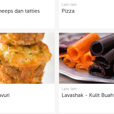
Lain-lain
neeps dan tatties
Pizza
Lain-lain
avuri
Lavashak - Kulit Buah