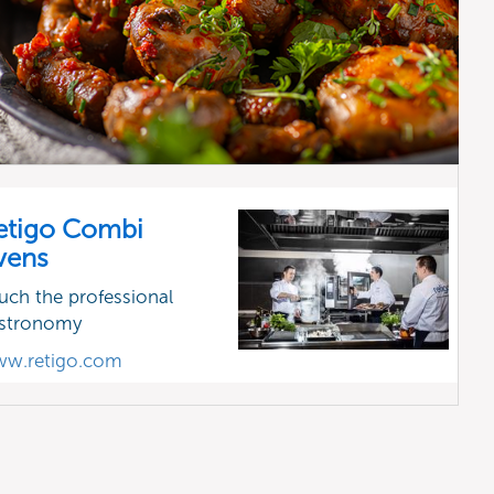
etigo Combi
vens
uch the professional
stronomy
w.retigo.com