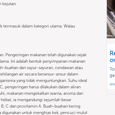
 kejutan.
ak termasuk dalam kategori utama. Walau
R
an. Pengeringan makanan telah digunakan sejak
o
ama. Ini adalah bentuk penyimpanan makanan
ah-buahan dan sayur-sayuran, cendawan atau
To
kehilangan air secara beransur-ansur dalam
ga
anisma yang tidak menguntungkan. Suhu ideal
ww
, pengeringan harus dilakukan dalam aliran
enuhi, makanan mengekalkan warna, aroma dan
g hebat, ia mengandungi sejumlah besar
h B, C dan provitamin A. Buah-buahan kering
a digunakan untuk menghias kek, pencuci mulut