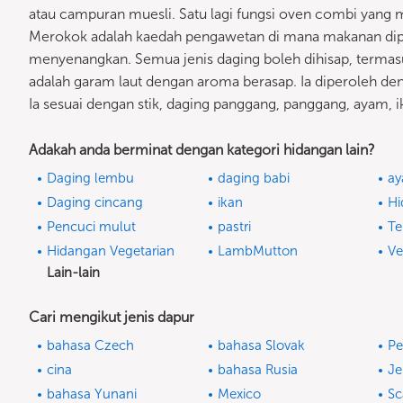
atau campuran muesli. Satu lagi fungsi oven combi yang 
Merokok adalah kaedah pengawetan di mana makanan dip
menyenangkan. Semua jenis daging boleh dihisap, termasuk 
adalah garam laut dengan aroma berasap. Ia diperoleh de
Ia sesuai dengan stik, daging panggang, panggang, ayam, 
Adakah anda berminat dengan kategori hidangan lain?
Daging lembu
daging babi
ay
Daging cincang
ikan
Hi
Pencuci mulut
pastri
Te
Hidangan Vegetarian
LambMutton
V
Lain-lain
Cari mengikut jenis dapur
bahasa Czech
bahasa Slovak
Pe
cina
bahasa Rusia
J
bahasa Yunani
Mexico
Sc