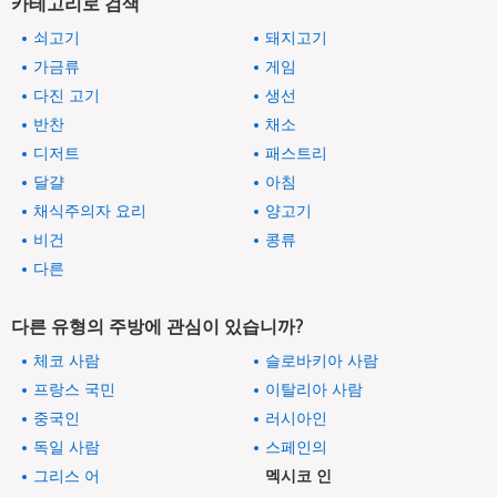
카테고리로 검색
쇠고기
돼지고기
가금류
게임
다진 고기
생선
반찬
채소
디저트
패스트리
달걀
아침
채식주의자 요리
양고기
비건
콩류
다른
다른 유형의 주방에 관심이 있습니까?
체코 사람
슬로바키아 사람
프랑스 국민
이탈리아 사람
중국인
러시아인
독일 사람
스페인의
그리스 어
멕시코 인