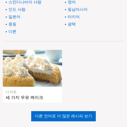
스칸디나비아 사람
영어
인도 사람
동남아시아
일본어
터키어
중동
광택
다른
디저트
세 가지 우유 케이크
다른 언어로 더 많은 레시피 보기