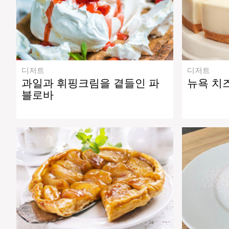
디저트
디저트
과일과 휘핑크림을 곁들인 파
뉴욕 치
블로바