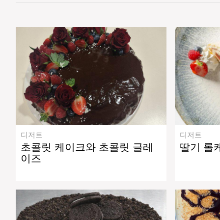
디저트
디저트
초콜릿 케이크와 초콜릿 글레
딸기 롤
이즈