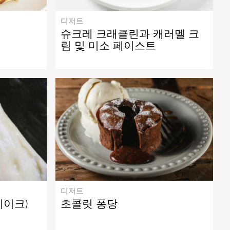
디저트
슈크레 크래클린과 캐러멜 크
림 및 미소 페이스트
디저트
케이크)
초콜릿 퐁당