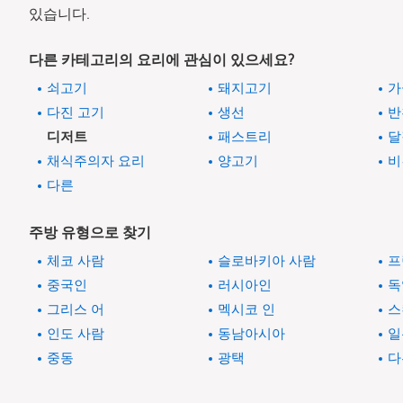
있습니다.
다른 카테고리의 요리에 관심이 있으세요?
쇠고기
돼지고기
가
다진 고기
생선
반
디저트
패스트리
달
채식주의자 요리
양고기
비
다른
주방 유형으로 찾기
체코 사람
슬로바키아 사람
프
중국인
러시아인
독
그리스 어
멕시코 인
스
인도 사람
동남아시아
일
중동
광택
다