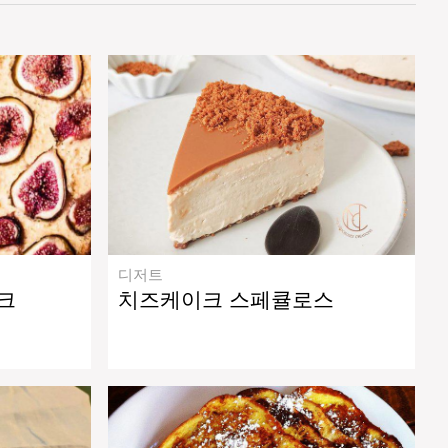
디저트
크
치즈케이크 스페큘로스