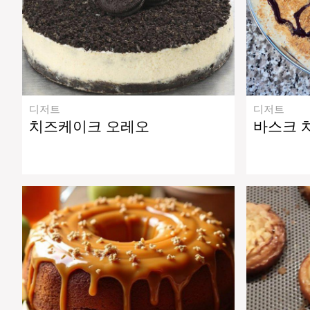
디저트
디저트
치즈케이크 오레오
바스크 