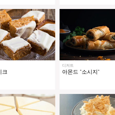
디저트
이크
아몬드 "소시지"