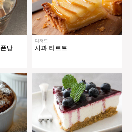
디저트
 폰당
사과 타르트