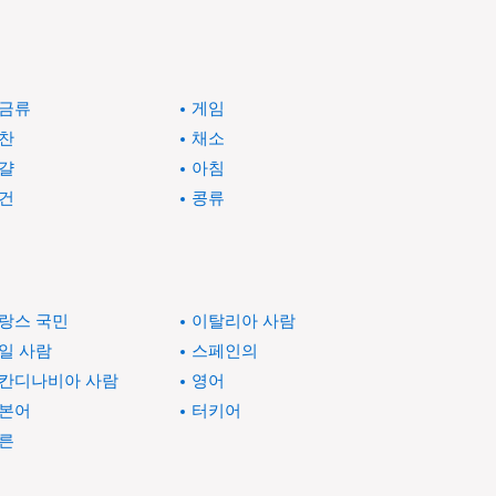
금류
게임
찬
채소
걀
아침
건
콩류
랑스 국민
이탈리아 사람
일 사람
스페인의
칸디나비아 사람
영어
본어
터키어
른