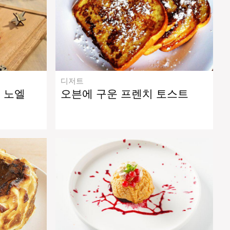
디저트
 노엘
오븐에 구운 프렌치 토스트