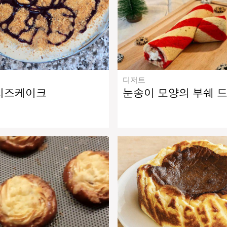
디저트
치즈케이크
눈송이 모양의 부쉐 드