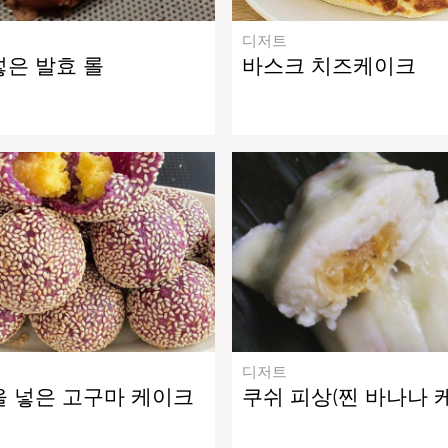
디저트
넣은 발효 롤
바스크 치즈케이크
디저트
을 넣은 고구마 케이크
쿠쉬 피상(찐 바나나 