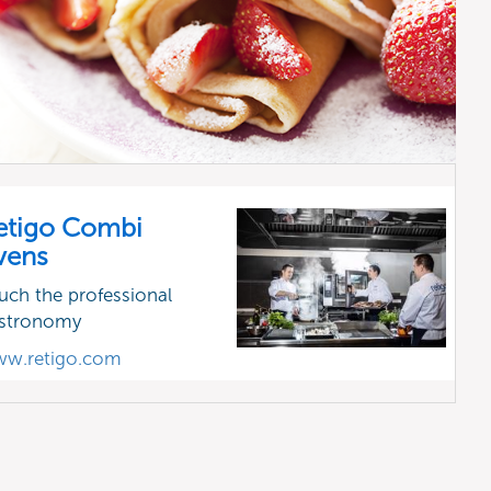
etigo Combi
vens
uch the professional
stronomy
w.retigo.com