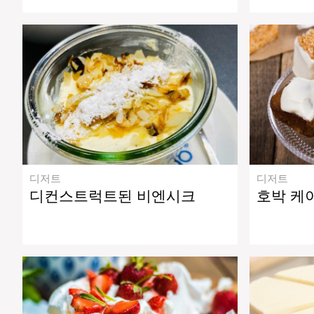
디저트
디저트
디컨스트럭트된 비엔시크
호박 케