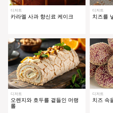
디저트
디저트
카라멜 사과 향신료 케이크
치즈를 
디저트
디저트
오렌지와 호두를 곁들인 머랭
치즈 속
롤