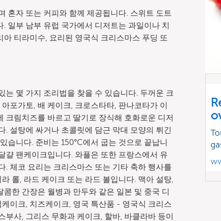
 혼자 또는 커피와 함께 제공됩니다. 스위트 도트
다. 일부 남부 유럽 국가에서 디저트는 과일이나 치
리아 티라미수, 요리된 영국식 크리스마스 푸딩 또
는 몇 가지 조리법을 찾을 수 있습니다. 두꺼운 크
R
아포가토, 배 케이크, 크로스타타, 판나코타가 이
o
에 크림치즈를 바르고 딸기로 장식해 호화로운 디저
. 설탕에 싸거나 초콜릿에 담근 막대 모양의 튀긴
To
습니다. 준비는 150°C에서 굽는 것으로 끝납니
ga
 달걀 팬케이크입니다. 와플은 또한 프랑스에서 유
ww
. 체코 요리는 크리스마스 또는 기타 축하 행사를
 롤, 라드 케이크 또는 라드 볼입니다. 맥아 설탕,
달콤한 간장은 월병과 만두와 같은 일본 및 중국 디
케이크, 치즈케이크, 영국 특산품 - 영국식 크리스
스부사, 그리스 무화과 케이크, 할바, 바클라바 등이