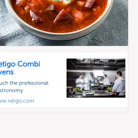
etigo Combi
vens
uch the professional
stronomy
w.retigo.com