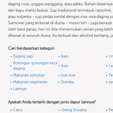
daging rusa, unggas panggang, atau pâtés. Bahan dasarnya a
dan kayu manis bubuk. Sup tradisional termasuk rassolnik,
atau soljanka - sup pedas kental dengan sisa-sisa daging y
Samovar yang terkenal di dunia - mesin teh - juga berasal 
oleh bara panas, hari ini kita menemukan varian yang lebih 
dikenal di seluruh dunia. Itu terbuat dari alkohol kentang,
Cari berdasarkan kategori
Daging sapi
Babi
U
Potongan-potongan kecil
Ikan
La
daging
Makanan penutup
kue-kue
Te
Makanan vegetarian
Domba
ve
Lainnya
Apakah Anda tertarik dengan jenis dapur lainnya?
Ceko
Orang Slovakia
Pe