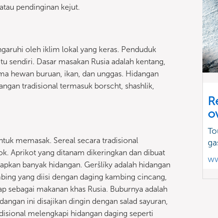
 atau pendinginan kejut.
garuhi oleh iklim lokal yang keras. Penduduk
 sendiri. Dasar masakan Rusia adalah kentang,
ama hewan buruan, ikan, dan unggas. Hidangan
angan tradisional termasuk borscht, shashlik,
R
o
To
uk memasak. Sereal secara tradisional
ga
k. Aprikot yang ditanam dikeringkan dan dibuat
ww
iapkan banyak hidangan. Geršlíky adalah hidangan
mbing yang diisi dengan daging kambing cincang,
p sebagai makanan khas Rusia. Buburnya adalah
angan ini disajikan dingin dengan salad sayuran,
radisional melengkapi hidangan daging seperti