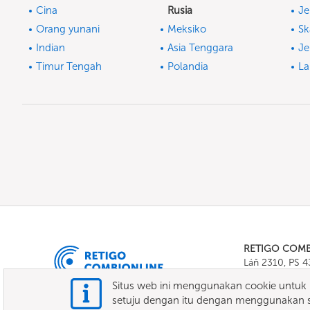
Cina
Rusia
J
Orang yunani
Meksiko
Sk
Indian
Asia Tenggara
Je
Timur Tengah
Polandia
La
RETIGO COM
Láň 2310, PS 
Tel.:
+420 571 
Situs web ini menggunakan cookie untuk m
E-mail:
info@c
setuju dengan itu dengan menggunakan si