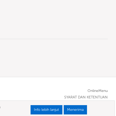
OnlineMenu
SYARAT DAN KETENTUAN
a
Info lebih lanjut
Menerima