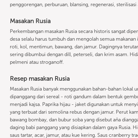
penggorengan, perburuan, blansing, regenerasi, sterilisasi
Masakan Rusia
Perkembangan masakan Rusia secara historis sangat dipen
desa selalu harus tumbuh dan mengolah semua makanan itu
roti, kol, mentimun, bawang, dan jamur. Dagingnya terut
sering dibumbui dengan dill, peterseli, dan krim asam. Hid
pelmeni atau stroganoff.
Resep masakan Rusia
Masakan Rusia banyak menggunakan bahan-bahan lokal unt
dipanggang dari sereal - roti gandum dalam bentuk gembo
menjadi kajsa. Paprika hijau - jaket digunakan untuk meny
yang terbuat dari semolina rebus dengan jamur. Perut ka
bawang bombay, dan bubur soba yang disebut aňa diangga
daging babi panggang yang disiapkan dalam gaya Rusia. Hid
saus tartar, acar, jamur, atau kue kering. Saus cranberry t