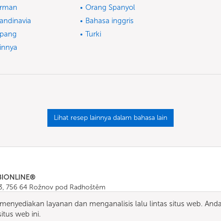
erman
Orang Spanyol
andinavia
Bahasa inggris
pang
Turki
innya
Lihat resep lainnya dalam bahasa lain
BIONLINE®
43, 756 64 Rožnov pod Radhoštěm
665 511
, Fax: +420 571 665 554
enyediakan layanan dan menganalisis lalu lintas situs web. And
ombionline.com
tus web ini.