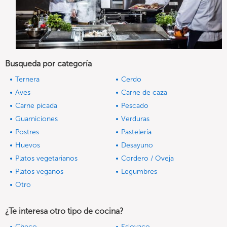
Busqueda por categoría
Ternera
Cerdo
Aves
Carne de caza
Carne picada
Pescado
Guarniciones
Verduras
Postres
Pastelería
Huevos
Desayuno
Platos vegetarianos
Cordero / Oveja
Platos veganos
Legumbres
Otro
¿Te interesa otro tipo de cocina?
Checo
Eslovaco