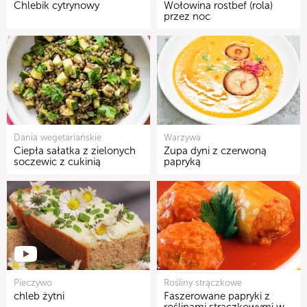
Chlebik cytrynowy
Wołowina rostbef (rola)
przez noc
Dania wegetariańskie
Warzywa
Ciepła sałatka z zielonych
Zupa dyni z czerwoną
soczewic z cukinią
papryką
Pieczywo
Rośliny strączkowe
chleb żytni
Faszerowane papryki z