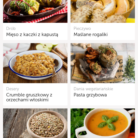
Drób
Pieczywo
Mięso z kaczki z kapustą
Maślane rogaliki
Desery
Dania wegetariańskie
Crumble gruszkowy z
Pasta grzybowa
orzechami włoskimi