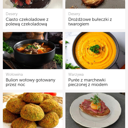
Desery
Desery
Ciasto czekoladowe z
Drożdżowe bułeczki z
polewą czekoladową
twarogiem
Wołowina
Warzywa
Bulion wołowy gotowany
Purée z marchewki
przez noc
pieczonej z miodem