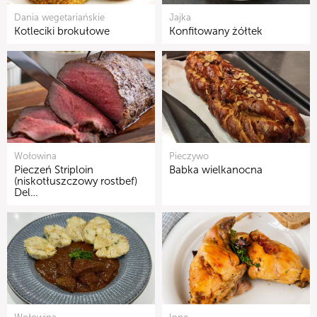
Dania wegetariańskie
Jajka
Kotleciki brokułowe
Konfitowany żółtek
Wołowina
Pieczywo
Pieczeń Striploin
Babka wielkanocna
(niskotłuszczowy rostbef)
Del…