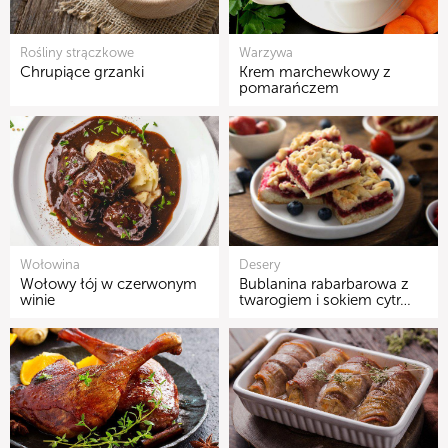
Rośliny strączkowe
Warzywa
Chrupiące grzanki
Krem marchewkowy z
pomarańczem
Wołowina
Desery
Wołowy łój w czerwonym
Bublanina rabarbarowa z
winie
twarogiem i sokiem cytr…