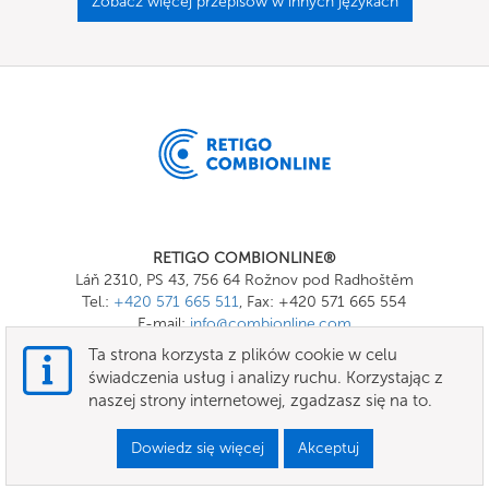
Zobacz więcej przepisów w innych językach
RETIGO COMBIONLINE®
Láň 2310, PS 43, 756 64 Rožnov pod Radhoštěm
Tel.:
+420 571 665 511
, Fax: +420 571 665 554
E-mail:
info@combionline.com
Ta strona korzysta z plików cookie w celu
świadczenia usług i analizy ruchu. Korzystając z
OnlineMenu
naszej strony internetowej, zgadzasz się na to.
Ogólne warunki handlowe
Dowiedz się więcej
Akceptuj