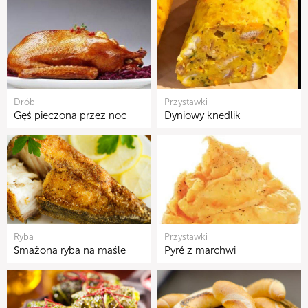
Drób
Przystawki
Gęś pieczona przez noc
Dyniowy knedlik
Ryba
Przystawki
Smażona ryba na maśle
Pyré z marchwi