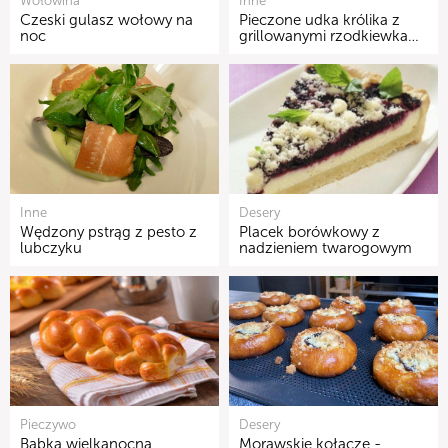
Wołowina
Inne
Czeski gulasz wołowy na
Pieczone udka królika z
noc
grillowanymi rzodkiewka…
Inne
Desery
Wędzony pstrąg z pesto z
Placek borówkowy z
lubczyku
nadzieniem twarogowym
Pieczywo
Desery
Babka wielkanocna
Morawskie kołacze -