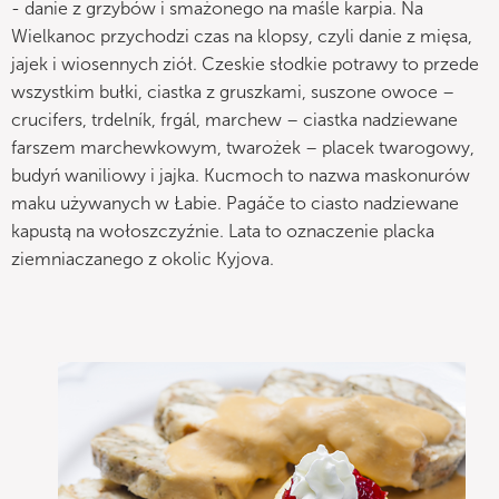
- danie z grzybów i smażonego na maśle karpia. Na
Wielkanoc przychodzi czas na klopsy, czyli danie z mięsa,
jajek i wiosennych ziół. Czeskie słodkie potrawy to przede
wszystkim bułki, ciastka z gruszkami, suszone owoce –
crucifers, trdelník, frgál, marchew – ciastka nadziewane
farszem marchewkowym, twarożek – placek twarogowy,
budyń waniliowy i jajka. Kucmoch to nazwa maskonurów
maku używanych w Łabie. Pagáče to ciasto nadziewane
kapustą na wołoszczyźnie. Lata to oznaczenie placka
ziemniaczanego z okolic Kyjova.