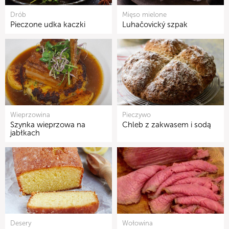
Drób
Mięso mielone
Pieczone udka kaczki
Luhačovický szpak
Wieprzowina
Pieczywo
Szynka wieprzowa na
Chleb z zakwasem i sodą
jabłkach
Desery
Wołowina