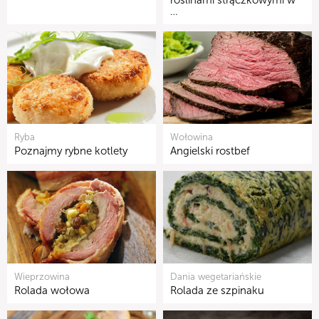
roślinami strączkowymi w
…
Ryba
Wołowina
Poznajmy rybne kotlety
Angielski rostbef
Wieprzowina
Dania wegetariańskie
Rolada wołowa
Rolada ze szpinaku