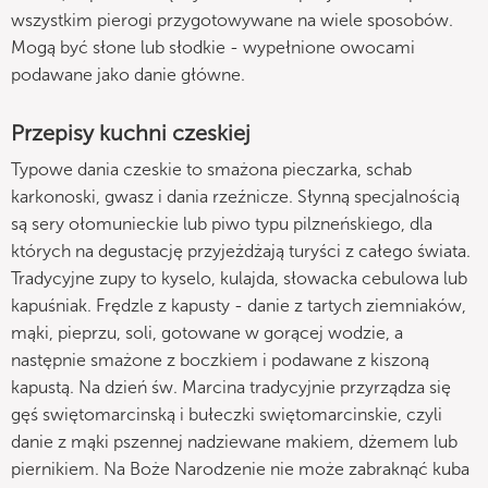
wszystkim pierogi przygotowywane na wiele sposobów.
Mogą być słone lub słodkie - wypełnione owocami
podawane jako danie główne.
Przepisy kuchni czeskiej
Typowe dania czeskie to smażona pieczarka, schab
karkonoski, gwasz i dania rzeźnicze. Słynną specjalnością
są sery ołomunieckie lub piwo typu pilzneńskiego, dla
których na degustację przyjeżdżają turyści z całego świata.
Tradycyjne zupy to kyselo, kulajda, słowacka cebulowa lub
kapuśniak. Frędzle z kapusty - danie z tartych ziemniaków,
mąki, pieprzu, soli, gotowane w gorącej wodzie, a
następnie smażone z boczkiem i podawane z kiszoną
kapustą. Na dzień św. Marcina tradycyjnie przyrządza się
gęś swiętomarcinską i bułeczki swiętomarcinskie, czyli
danie z mąki pszennej nadziewane makiem, dżemem lub
piernikiem. Na Boże Narodzenie nie może zabraknąć kuba