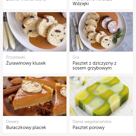
Wdzięki
Przystawki
Gra
Żurawinowy klusek
Pasztet z dziczyzny z
sosem grzybowym
Desery
Dania wegetariańskie
Buraczkowy placek
Pasztet porowy