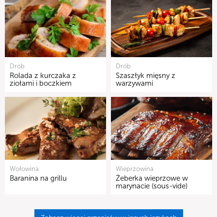
Drób
Drób
Rolada z kurczaka z
Szaszłyk mięsny z
ziołami i boczkiem
warzywami
Wołowina
Wieprzowina
Baranina na grillu
Żeberka wieprzowe w
marynacie (sous-vide)