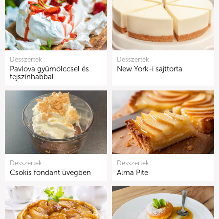
Desszertek
Desszertek
Pavlova gyümölccsel és
New York-i sajttorta
tejszínhabbal
Desszertek
Desszertek
Csokis fondant üvegben
Alma Pite