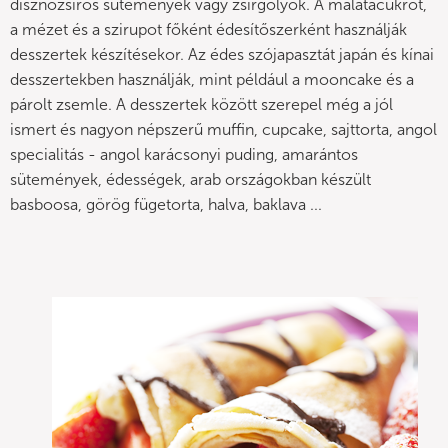
disznózsíros sütemények vagy zsírgolyók. A malátacukrot,
a mézet és a szirupot főként édesítőszerként használják
desszertek készítésekor. Az édes szójapasztát japán és kínai
desszertekben használják, mint például a mooncake és a
párolt zsemle. A desszertek között szerepel még a jól
ismert és nagyon népszerű muffin, cupcake, sajttorta, angol
specialitás - angol karácsonyi puding, amarántos
sütemények, édességek, arab országokban készült
basboosa, görög fügetorta, halva, baklava ...