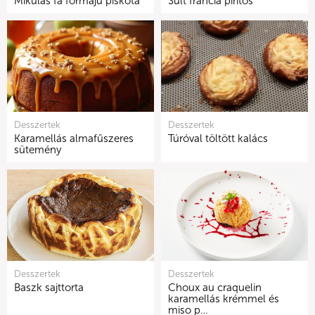
Mikulás fa formájú piskóta
Sült francia pirítós
Desszertek
Desszertek
Karamellás almafűszeres
Túróval töltött kalács
sütemény
Desszertek
Desszertek
Baszk sajttorta
Choux au craquelin
karamellás krémmel és
miso p…