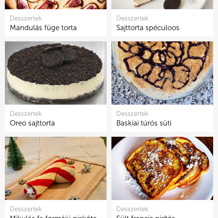
Desszertek
Desszertek
Mandulás füge torta
Sajttorta spéculoos
Desszertek
Desszertek
Oreo sajttorta
Baskiai túrós süti
Desszertek
Desszertek