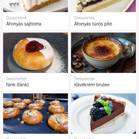
Desszertek
Desszertek
Áfonyás sajttorta
Áfonyás túrós pite
Desszertek
Desszertek
fánk (fánk)
Kávékrém brulee