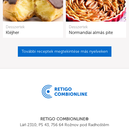
Desszertek
Desszertek
Kléjher
Normandiai almás pite
További receptek megtekintése más nyelveken
RETIGO COMBIONLINE®
Láň 2310, PS 43, 756 64 Rožnov pod Radhoštěm