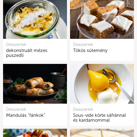
Desszertek
Desszertek
dekonstruált mézes
Tökös sütemény
puszedli
Desszertek
Desszertek
Mandulás "fánkok"
Sous-vide körte sáfránnal
és kardamommal