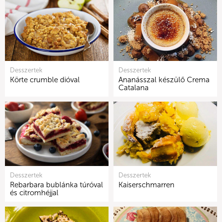
Desszertek
Desszertek
Körte crumble dióval
Ananásszal készülő Crema
Catalana
Desszertek
Desszertek
Rebarbara bublánka túróval
Kaiserschmarren
és citromhéjjal