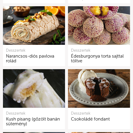
Desszertek
Desszertek
Narancsos-diós pavlova
Édesburgonya torta sajttal
rolád
töltve
Desszertek
Desszertek
Kush pisang (gőzölt banán
Csokoládé fondant
sütemény)