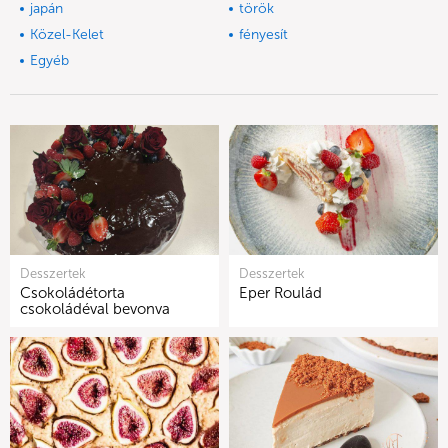
japán
török
Közel-Kelet
fényesít
Egyéb
Desszertek
Desszertek
Csokoládétorta
Eper Roulád
csokoládéval bevonva