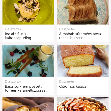
Desszertek
Desszertek
Indiai stílusú
Almahab sütemény anyu
kukoricapuding
receptje szerint
Desszertek
Desszertek
Bajor sörkrém possett
Citromos kalács
toffees karamellszósszal