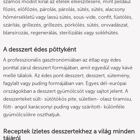
számos módot kínál az ételek elkészítésére, mint például
főzés, előfőzés, párolás, párolás, sütés, sütés, alacsony
hőmérsékletű vagy lassú sütés, sous-vide, confit, füstölés,
szárítás, grillezés, grillezés, pörkölés, sütés, orvvadászat,
blansírozás, regenerálás, sterilizálás vagy sokkhűtés.
A desszert édes pöttyként
A professzionális gasztronómiában az étlap egy édes
ponttal zárul desszert formájában, amit egyedül vagy kávé
mellé tálalok. Az édes pont desszert, desszert, sütemény,
fagylalt vagy puding formájában van. Egyes dél-európai
országokban a desszert gyümölcsöt vagy sajtot jelent. A
desszerteket sült- sütőtökös pite, sületlen- olasz tiramisu,
főtt- angol karácsonyi puding vagy szárított- különféle
gyümölcsökre oszthatjuk.
Receptek ízletes desszertekhez a világ minden
tájáról