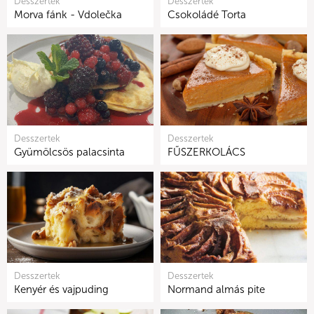
Desszertek
Desszertek
Morva fánk - Vdolečka
Csokoládé Torta
Desszertek
Desszertek
Gyümölcsös palacsinta
FŰSZERKOLÁCS
Desszertek
Desszertek
Kenyér és vajpuding
Normand almás pite