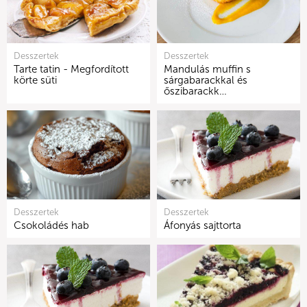
Desszertek
Desszertek
Tarte tatin - Megfordított
Mandulás muffin s
körte süti
sárgabarackkal és
őszibarackk…
Desszertek
Desszertek
Csokoládés hab
Áfonyás sajttorta