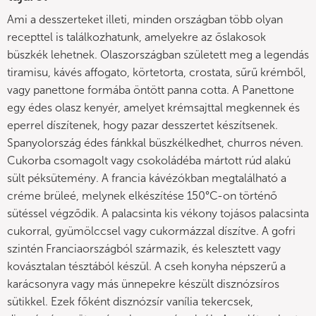
Ami a desszerteket illeti, minden országban több olyan
recepttel is találkozhatunk, amelyekre az őslakosok
büszkék lehetnek. Olaszországban született meg a legendás
tiramisu, kávés affogato, körtetorta, crostata, sűrű krémből,
vagy panettone formába öntött panna cotta. A Panettone
egy édes olasz kenyér, amelyet krémsajttal megkennek és
eperrel díszítenek, hogy pazar desszertet készítsenek.
Spanyolország édes fánkkal büszkélkedhet, churros néven.
Cukorba csomagolt vagy csokoládéba mártott rúd alakú
sült péksütemény. A francia kávézókban megtalálható a
créme brüleé, melynek elkészítése 150°C-on történő
sütéssel végződik. A palacsinta kis vékony tojásos palacsinta
cukorral, gyümölccsel vagy cukormázzal díszítve. A gofri
szintén Franciaországból származik, és kelesztett vagy
kovásztalan tésztából készül. A cseh konyha népszerű a
karácsonyra vagy más ünnepekre készült disznózsíros
sütikkel. Ezek főként disznózsír vanília tekercsek,