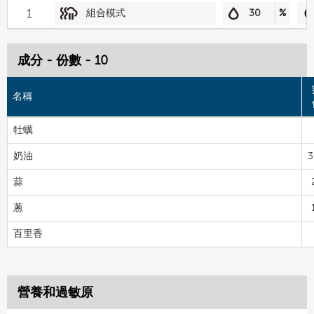
1
組合模式
30
%
成分 - 份數 - 10
名稱
牡蠣
奶油
3
蒜
蔥
百里香
營養和過敏原