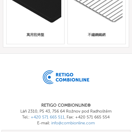
萬用煎烤盤
不鏽鋼鐵網
RETIGO COMBIONLINE®
Láň 2310, PS 43, 756 64 Rožnov pod Radhoštěm
Tel.:
+420 571 665 511
, Fax: +420 571 665 554
E-mail:
info@combionline.com