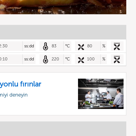
2:30
ss:dd
83
°C
80
%
0:10
ss:dd
220
°C
100
%
onlu fırınlar
miyi deneyin