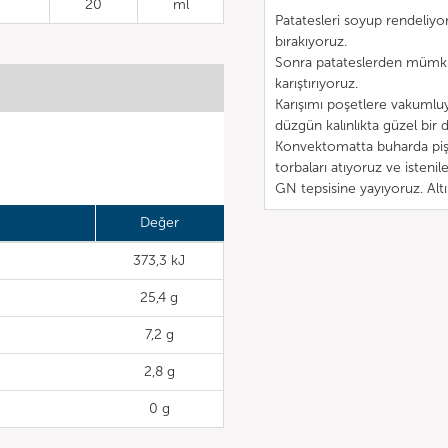
20
ml
Patatesleri soyup rendeliyor
bırakıyoruz.
Sonra patateslerden mümkün
karıştırıyoruz.
Karışımı poşetlere vakumluyo
düzgün kalınlıkta güzel bir 
Konvektomatta buharda pişi
torbaları atıyoruz ve isten
GN tepsisine yayıyoruz. Altı
Değer
373,3 kJ
25,4 g
7,2 g
2,8 g
0 g