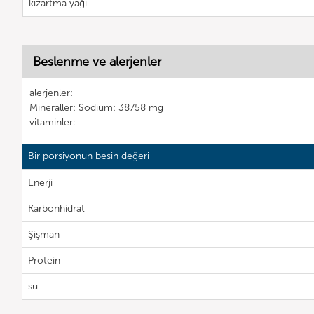
kızartma yağı
Beslenme ve alerjenler
alerjenler:
Mineraller: Sodium: 38758 mg
vitaminler:
Bir porsiyonun besin değeri
Enerji
Karbonhidrat
Şişman
Protein
su