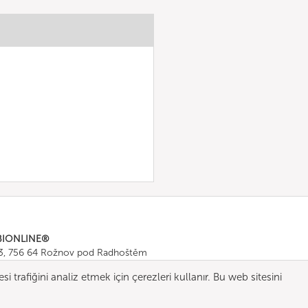
BIONLINE®
43, 756 64 Rožnov pod Radhoštěm
665 511
, Fax: +420 571 665 554
 trafiğini analiz etmek için çerezleri kullanır. Bu web sitesini
ombionline.com