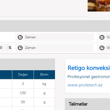
Zaman
0
50
%
Zaman
0
Retigo konveksiy
Değer
Birim
Profesyonel gastrono
2
kg
www.profetech.az
130
g
30
g
Talimatlar