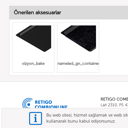
Önerilen aksesuarlar
vizyon_bake
enameled_gn_containers
RETIGO COM
Láň 2310, PS 
Tel.:
+420 571 
Bu web sitesi, hizmet sağlamak ve web sitesi
E-mail:
info@c
kullanarak bunu kabul ediyorsunuz.