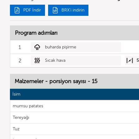
PDF İndir
BRX'i indirin
Program adımları
1
buharda pişirme
2
Sıcak hava
Malzemeler - porsiyon sayısı - 15
İsim
mumsu patates
Tereyağı
Tuz