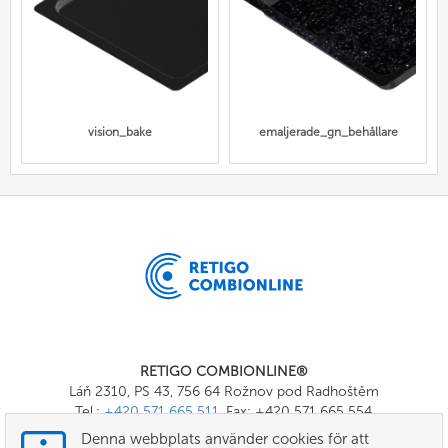
vision_bake
emaljerade_gn_behållare
RETIGO COMBIONLINE®
Láň 2310, PS 43, 756 64 Rožnov pod Radhoštěm
Tel.:
+420 571 665 511
, Fax: +420 571 665 554
E-mail:
info@combionline.com
Denna webbplats använder cookies för att