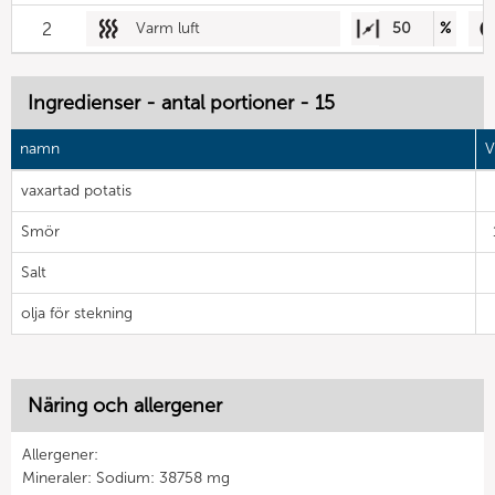
2
Varm luft
50
%
Ingredienser - antal portioner - 15
namn
V
vaxartad potatis
Smör
Salt
olja för stekning
Näring och allergener
Allergener:
Mineraler: Sodium: 38758 mg