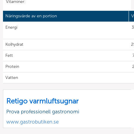
Vitaminer:
Näringsvärde av en portion
V
Energi
3
Kolhydrat
2
Fett
Protein
2
Vatten
Retigo varmluftsugnar
Prova professionell gastronomi
www.gastrobutiken.se