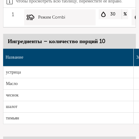
Чтобы просмотреть всю таблицу, переместите ее вправо.
1
30
%
Режим Сombi
Ингредиенты – количество порций 10
Название
З
устрица
Масло
чеснок
шалот
тимьян