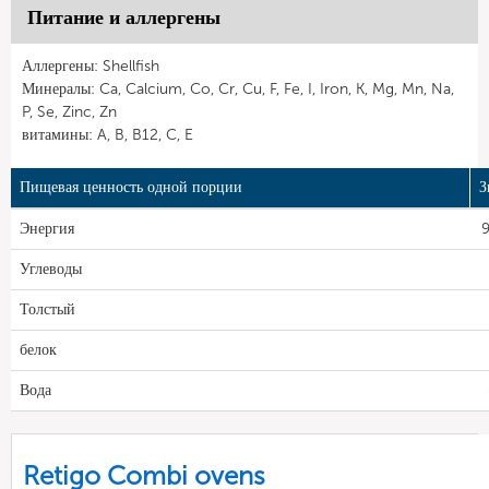
Питание и аллергены
Аллергены: Shellfish
Минералы: Ca, Calcium, Co, Cr, Cu, F, Fe, I, Iron, K, Mg, Mn, Na,
P, Se, Zinc, Zn
витамины: A, B, B12, C, E
Пищевая ценность одной порции
З
Энергия
9
Углеводы
Толстый
белок
Вода
Retigo Combi ovens