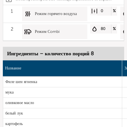
1
0
%
Режим горячего воздуха
2
80
%
Режим Сombi
Ингредиенты – количество порций 8
Название
З
Филе шеи ягненка
мука
оливковое масло
белый лук
картофель