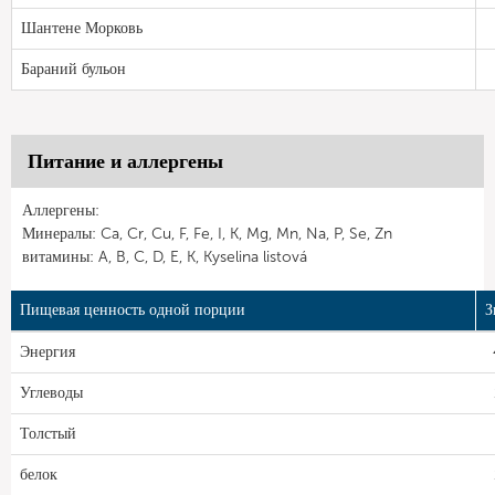
Шантене Морковь
Бараний бульон
Питание и аллергены
Аллергены:
Минералы: Ca, Cr, Cu, F, Fe, I, K, Mg, Mn, Na, P, Se, Zn
витамины: A, B, C, D, E, K, Kyselina listová
Пищевая ценность одной порции
З
Энергия
Углеводы
Толстый
белок