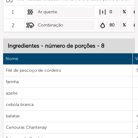
1
Ar quente
0
%
2
Combinação
80
%
Ingredientes - número de porções - 8
Nome
V
Filé de pescoço de cordeiro
farinha
azeite
cebola branca
batatas
Cenouras Chantenay