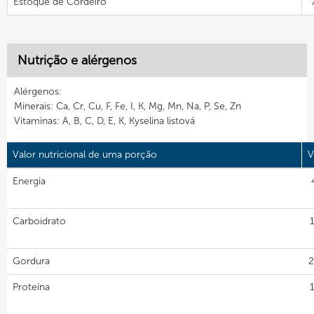
Estoque de Cordeiro
Nutrição e alérgenos
Alérgenos:
Minerais: Ca, Cr, Cu, F, Fe, I, K, Mg, Mn, Na, P, Se, Zn
Vitaminas: A, B, C, D, E, K, Kyselina listová
Valor nutricional de uma porção
V
Energia
Carboidrato
Gordura
2
Proteína