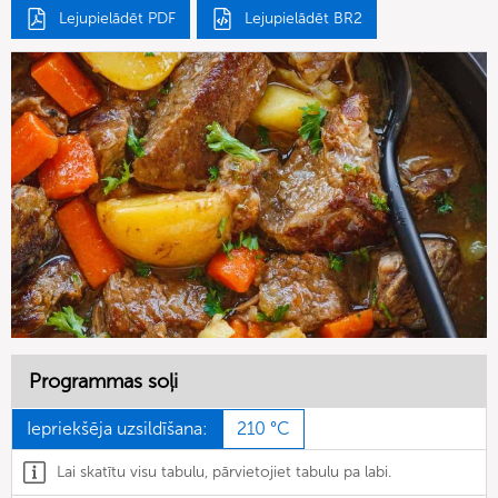
Lejupielādēt PDF
Lejupielādēt BR2
Programmas soļi
Iepriekšēja uzsildīšana:
210 °C
Lai skatītu visu tabulu, pārvietojiet tabulu pa labi.