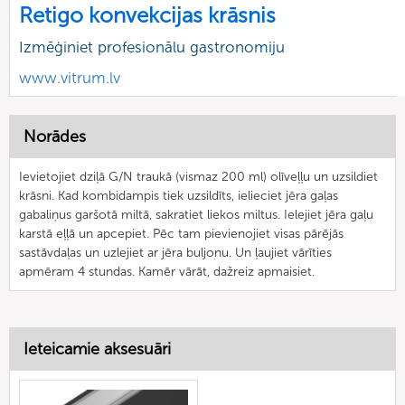
Retigo konvekcijas krāsnis
Izmēģiniet profesionālu gastronomiju
www.vitrum.lv
Norādes
Ievietojiet dziļā G/N traukā (vismaz 200 ml) olīveļļu un uzsildiet
krāsni. Kad kombidampis tiek uzsildīts, ielieciet jēra gaļas
gabaliņus garšotā miltā, sakratiet liekos miltus. Ielejiet jēra gaļu
karstā eļļā un apcepiet. Pēc tam pievienojiet visas pārējās
sastāvdaļas un uzlejiet ar jēra buljonu. Un ļaujiet vārīties
apmēram 4 stundas. Kamēr vārāt, dažreiz apmaisiet.
Ieteicamie aksesuāri