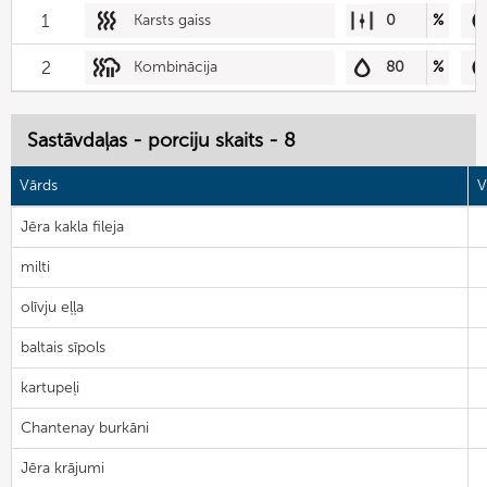
1
Karsts gaiss
0
%
2
Kombinācija
80
%
Sastāvdaļas - porciju skaits - 8
Vārds
V
Jēra kakla fileja
milti
olīvju eļļa
baltais sīpols
kartupeļi
Chantenay burkāni
Jēra krājumi