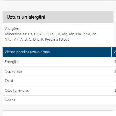
Uzturs un alergēni
Alergēni:
Minerālvielas: Ca, Cr, Cu, F, Fe, I, K, Mg, Mn, Na, P, Se, Zn
Vitamīni: A, B, C, D, E, K, Kyselina listová
Vienas porcijas uzturvērtība
V
Enerģija
4
Ogļhidrātu
Tauki
Olbaltumvielas
Ūdens