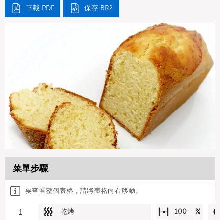
下載 PDF
保存 BR2
菜單步驟
要查看整個表格，請將表格向右移動。
1
乾烤
100
%