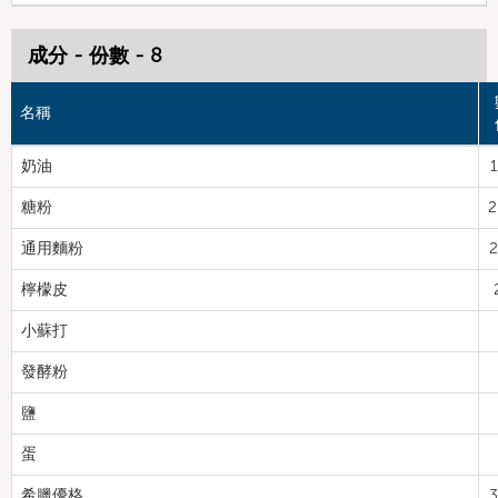
成分 - 份數 - 8
名稱
奶油
糖粉
2
通用麵粉
2
檸檬皮
小蘇打
發酵粉
鹽
蛋
希臘優格
3