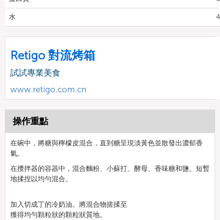
水
4
Retigo 對流烤箱
試試專業美食
www.retigo.com.cn
操作重點
在碗中，將糖與檸檬皮混合，直到糖呈現淡黃色並散發出濃郁香
氣。
在攪拌器的容器中，混合麵粉、小蘇打、酵母、香味糖和鹽。短暫
地揉捏以均勻混合。
加入切成丁的
冷奶油
。將混合物搓揉至
獲得均勻顆粒狀的
顆粒狀質地
。