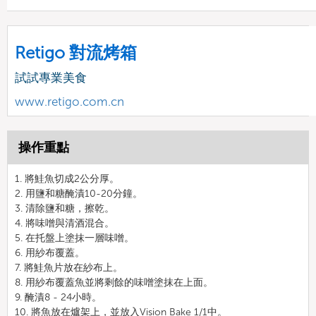
Retigo 對流烤箱
試試專業美食
www.retigo.com.cn
操作重點
1. 將鮭魚切成2公分厚。
2. 用鹽和糖醃漬10-20分鐘。
3. 清除鹽和糖，擦乾。
4. 將味噌與清酒混合。
5. 在托盤上塗抹一層味噌。
6. 用紗布覆蓋。
7. 將鮭魚片放在紗布上。
8. 用紗布覆蓋魚並將剩餘的味噌塗抹在上面。
9. 醃漬8 - 24小時。
10. 將魚放在爐架上，並放入Vision Bake 1/1中。