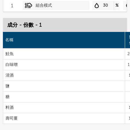
1
組合模式
30
%
成分 - 份數 - 1
名稱
鮭魚
2
白味噌
1
清酒
鹽
糖
料酒
壽司薑