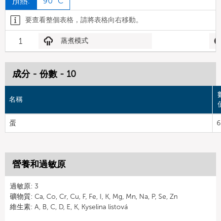
預熱:
90 °C
要查看整個表格，請將表格向右移動。
1
蒸煮模式
成分 - 份數 - 10
名稱
蛋
6
營養和過敏原
過敏原: 3
礦物質: Ca, Co, Cr, Cu, F, Fe, I, K, Mg, Mn, Na, P, Se, Zn
維生素: A, B, C, D, E, K, Kyselina listová