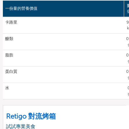
一份量的營養價值
卡路里
9
k
醣類
0
脂肪
0
蛋白質
0
水
Retigo 對流烤箱
試試專業美食