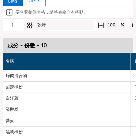
預熱:
230 °C
要查看整個表格，請將表格向右移動。
1
乾烤
100
%
成分 - 份數 - 10
名稱
碎肉混合物
2
甜辣椒粉
白洋蔥
發酵粉
蕎麥
黑胡椒粉