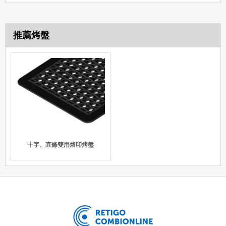
推薦烤盤
十字、直條雙用烙印烤盤