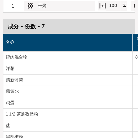
1
干烤
100
%
成分 - 份数 - 7
名称
碎肉混合物
8
洋葱
清新薄荷
佩策尔
鸡蛋
1 1/2 茶匙孜然粉
盐
黑胡椒粉