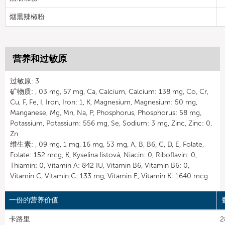
烟熏辣椒粉
营养和过敏原
过敏原: 3
矿物质: , 03 mg, 57 mg, Ca, Calcium, Calcium: 138 mg, Co, Cr,
Cu, F, Fe, I, Iron, Iron: 1, K, Magnesium, Magnesium: 50 mg,
Manganese, Mg, Mn, Na, P, Phosphorus, Phosphorus: 58 mg,
Potassium, Potassium: 556 mg, Se, Sodium: 3 mg, Zinc, Zinc: 0,
Zn
维生素: , 09 mg, 1 mg, 16 mg, 53 mg, A, B, B6, C, D, E, Folate,
Folate: 152 mcg, K, Kyselina listová, Niacin: 0, Riboflavin: 0,
Thiamin: 0, Vitamin A: 842 IU, Vitamin B6, Vitamin B6: 0,
Vitamin C, Vitamin C: 133 mg, Vitamin E, Vitamin K: 1640 mcg
一份的营养价值
卡路里
2