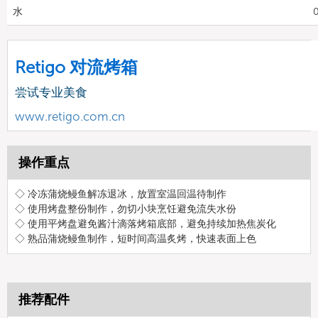
水
0
Retigo 对流烤箱
尝试专业美食
www.retigo.com.cn
操作重点
◇ 冷冻蒲烧鳗鱼解冻退冰，放置室温回温待制作
◇ 使用烤盘整份制作，勿切小块烹饪避免流失水份
◇ 使用平烤盘避免酱汁滴落烤箱底部，避免持续加热焦炭化
◇ 熟品蒲烧鳗鱼制作，短时间高温炙烤，快速表面上色
推荐配件