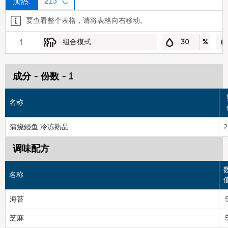
预热:
215 °C
要查看整个表格，请将表格向右移动。
1
组合模式
30
%
成分 - 份数 - 1
名称
蒲烧鳗鱼 冷冻熟品
2
调味配方
名称
海苔
芝麻