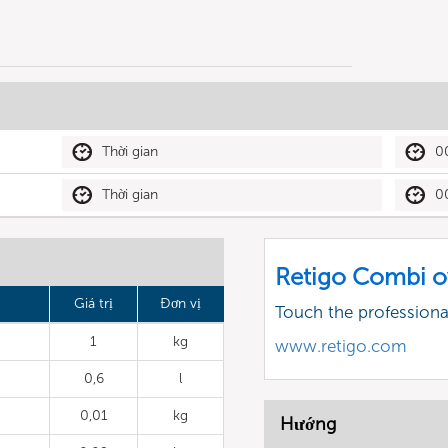
Thời gian
0
Thời gian
0
Retigo Combi o
Giá trị
Đơn vị
Touch the profession
1
kg
www.retigo.com
0,6
l
0,01
kg
Hướng