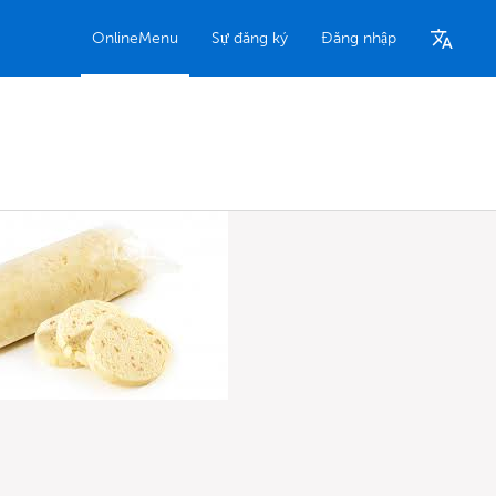
OnlineMenu
Sự đăng ký
Đăng nhập