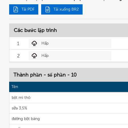
Tải PDF
Tải xuống BR2
Các bước lập trình
1
Hấp
2
Hấp
Thành phần - số phần - 10
Tên
bột mì thô
sữa 3,5%
đường bột báng