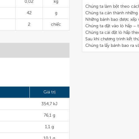
0,02
kg
Chúng ta làm bột theo cách
42
g
Chúng ta cán thành những 
Những bánh bao được xếp v
2
chiếc
Chúng ta đặt vào lò hấp – 
Chúng ta cài đặt lò hấp the
Sau khi chương trình kết t
Chúng ta lấy bánh bao ra và
Giá trị
354,7 kJ
76,1 g
1,1 g
10,1 g