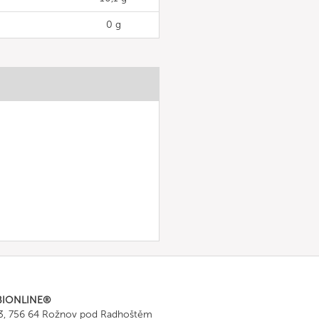
0 g
BIONLINE®
43, 756 64 Rožnov pod Radhoštěm