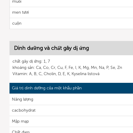
muối
men tươi
cuộn
Dinh dưỡng và chất gây dị ứng
chất gây dị ứng: 1, 7
khoáng sản: Ca, Co, Cr, Cu, F, Fe, I, K, Mg, Mn, Na, P, Se, Zn
Vitamin: A, B, C, Cholin, D, E, K, Kyselina listová
Giá trị dinh dưỡng của một khẩu phần
Năng lượng
cacbohydrat
Mập mạp
Chất đạm