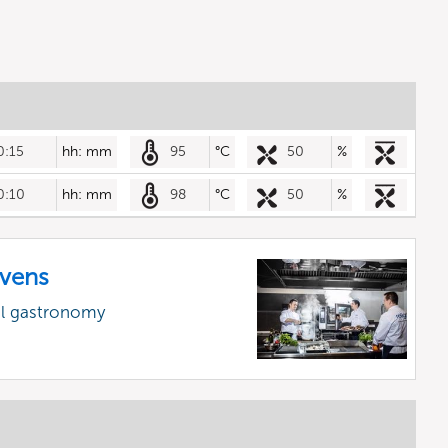
0:15
hh: mm
95
°C
50
%
0:10
hh: mm
98
°C
50
%
vens
al gastronomy