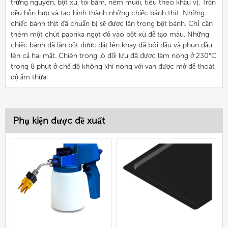
trứng nguyên, bột xù, tỏi băm, nêm muối, tiêu theo khẩu vị. Trộn
đều hỗn hợp và tạo hình thành những chiếc bánh thịt. Những
chiếc bánh thịt đã chuẩn bị sẽ được lăn trong bột bánh. Chỉ cần
thêm một chút paprika ngọt đỏ vào bột xù để tạo màu. Những
chiếc bánh đã lăn bột được đặt lên khay đã bôi dầu và phun dầu
lên cả hai mặt. Chiên trong lò đối lưu đã được làm nóng ở 230°C
trong 8 phút ở chế độ không khí nóng với van được mở để thoát
độ ẩm thừa.
Phụ kiện được đề xuất