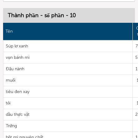
Thành phần - số phần - 10
Tên
Súp lơ xanh
7
vụn bánh mì
5
Đậu nành
1
muối
tiêu đen xay
tỏi
dầu thực vật
2
Trứng
bột mì nguyên chất
1