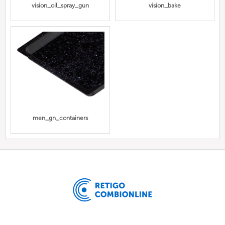
vision_oil_spray_gun
vision_bake
men_gn_containers