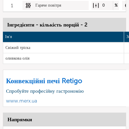
1
Гаряче повітря
0
%
Інгредієнти - кількість порцій - 2
Ім'я
З
Свіжий тріска
оливкова олія
Конвекційні печі Retigo
Спробуйте професійну гастрономію
www.merx.ua
Напрямки