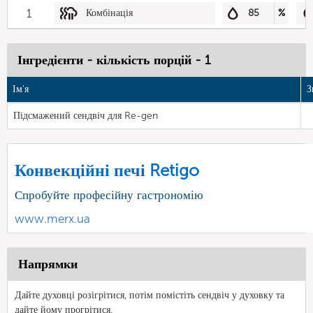
1
Комбінація
85
%
Інгредієнти - кількість порцій - 1
Ім'я
З
Підсмажений сендвіч для Re-gen
Конвекційні печі Retigo
Спробуйте професійну гастрономію
www.merx.ua
Напрямки
Дайте духовці розігрітися, потім помістіть сендвіч у духовку та
дайте йому прогрітися.