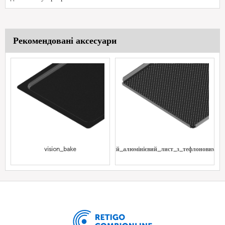
Рекомендовані аксесуари
vision_bake
перфорований_алюмінієвий_лист_з_тефлоновим_п