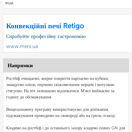
вода
Конвекційні печі Retigo
Спробуйте професійну гастрономію
www.merx.ua
Напрямки
Ростбіф очищаємо, жирне покриття нарізаємо на кубики,
змащуємо олією, перчимо свіжомеленим перцем і мотузкою
стягуємо. На ніч залишаємо відлежатися. М'ясо виймаємо за
годину до обсмажування.
Вищезазначену програму використовуємо для допікання,
підсмажування проводимо на сковороді або на гриль-пласці.
Кладемо на ростбіф і до останнього зазору кладемо повну GN для