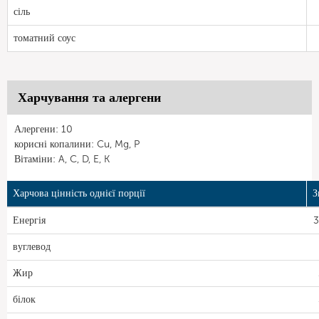
сіль
томатний соус
Харчування та алергени
Алергени: 10
корисні копалини: Cu, Mg, P
Вітаміни: A, C, D, E, K
Харчова цінність однієї порції
З
Енергія
3
вуглевод
Жир
білок