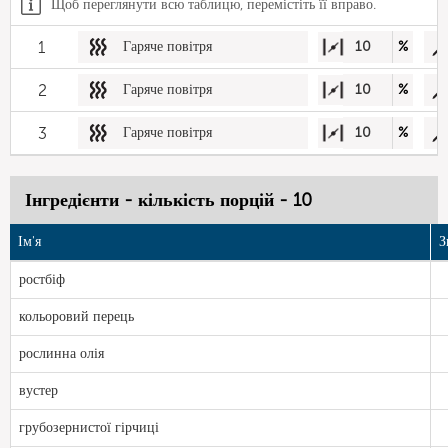
Щоб переглянути всю таблицю, перемістіть її вправо.
1
Гаряче повітря
10
%
2
Гаряче повітря
10
%
3
Гаряче повітря
10
%
Інгредієнти - кількість порцій - 10
Ім'я
З
ростбіф
кольоровий перець
рослинна олія
вустер
грубозернистої гірчиці