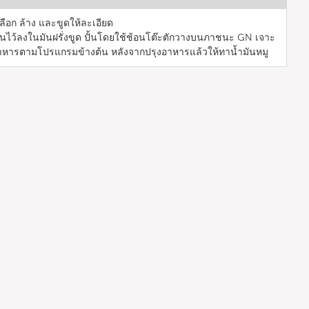
เปลือก ล้าง และขูดให้ละเอียด
ร่อนไว้ลงในมันฝรั่งขูด ปั้นโดยใช้ช้อนโต๊ะตักวางบนภาชนะ GN เจาะ
อาหารตามโปรแกรมข้างต้น หลังจากปรุงอาหารแล้วให้ทาน้ำมันหมู