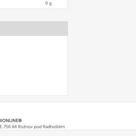
0 g
BIONLINE®
43, 756 64 Rožnov pod Radhoštěm
665 511
, Fax: +420 571 665 554