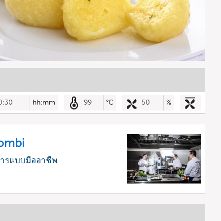
0:30
hh:mm
99
°C
50
%
Combi
หารแบบมืออาชีพ