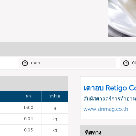
เวลา
0
เตาอบ Retigo 
ค่า
หน่วย
สัมผัสศาสตร์การทำอา
1300
g
www.sinmag.co.th
0.04
kg
0.03
kg
ทิศทาง