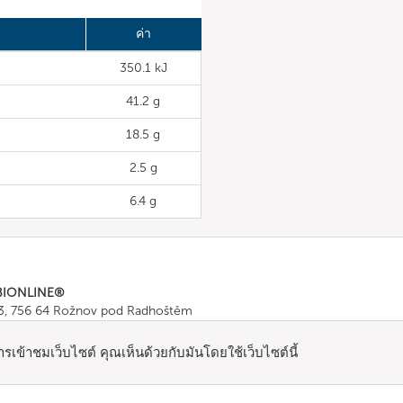
ค่า
350.1 kJ
41.2 g
18.5 g
2.5 g
6.4 g
BIONLINE®
43, 756 64 Rožnov pod Radhoštěm
665 511
, Fax: +420 571 665 554
ombionline.com
์การเข้าชมเว็บไซต์ คุณเห็นด้วยกับมันโดยใช้เว็บไซต์นี้