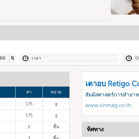
00
%
เวลา
0
เตาอบ Retigo 
ค่า
หน่วย
สัมผัสศาสตร์การทำอา
175
g
www.sinmag.co.th
175
g
2
ชิ้น
ทิศทาง
3
ชิ้น