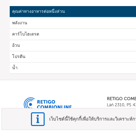
คุณค่าทางอาหารต่อหนึ่งส่วน
พลังงาน
คาร์โบไฮเดรต
อ้วน
โปรตีน
น้ำ
RETIGO COM
Láň 2310, PS 
Tel.:
+420 571 
E-mail:
info@c
เว็บไซต์นี้ใช้คุกกี้เพื่อให้บริการและวิเคราะห