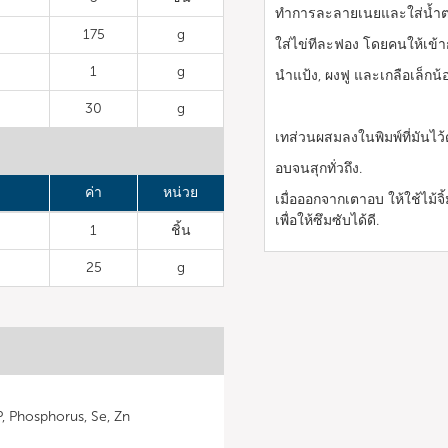
ทำการละลายเนยและใส่น้ำตา
175
g
ใส่ไข่ทีละฟอง โดยคนให้เข้
1
g
นำแป้ง, ผงฟู และเกลือเล็กน
30
g
เทส่วนผสมลงในพิมพ์ที่มันไว
อบจนสุกทั่วถึง.
ค่า
หน่วย
เมื่อออกจากเตาอบ ให้ใช้ไม้จิ
เพื่อให้ซึมซับได้ดี.
1
ชิ้น
25
g
 P, Phosphorus, Se, Zn