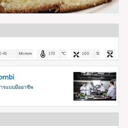
0:45
hh:mm
170
°C
100
%
Combi
หารแบบมืออาชีพ