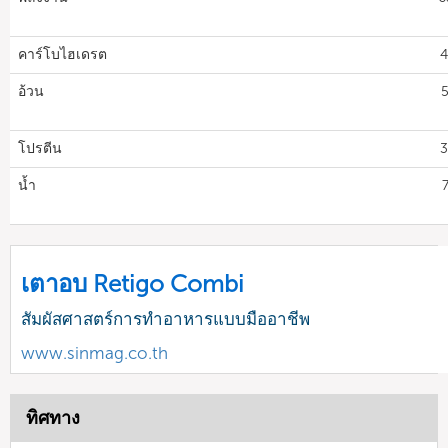
คาร์โบไฮเดรต
4
อ้วน
5
โปรตีน
3
น้ำ
7
เตาอบ Retigo Combi
สัมผัสศาสตร์การทำอาหารแบบมืออาชีพ
www.sinmag.co.th
ทิศทาง