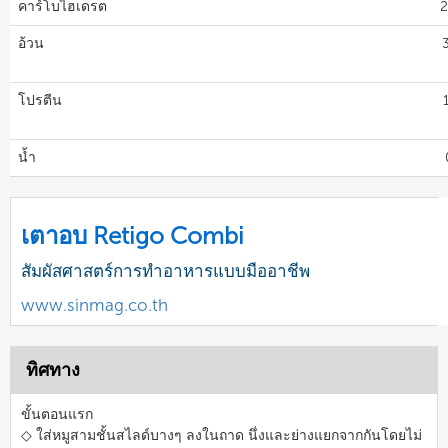
คาร์โบไฮเดรต
2
อ้วน
โปรตีน
น้ำ
เตาอบ Retigo Combi
สัมผัสศาสตร์การทำอาหารแบบมืออาชีพ
www.sinmag.co.th
ทิศทาง
ขั้นตอนแรก
◇ ใส่หมูสามชั้นสไลด์บางๆ ลงในถาด นึ่งและย่างแยกจากกันโดยไม่