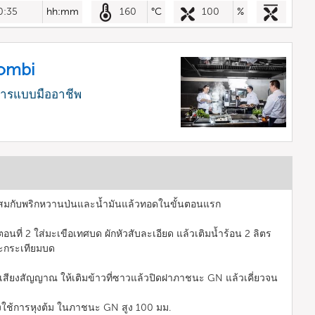
0:35
hh:mm
160
°C
100
%
Combi
หารแบบมืออาชีพ
มผสมกับพริกหวานป่นและน้ำมันแล้วทอดในขั้นตอนแรก
นที่ 2 ใส่มะเขือเทศบด ผักหัวสับละเอียด แล้วเติมน้ำร้อน 2 ลิตร
ละกระเทียมบด
ินเสียงสัญญาณ ให้เติมข้าวที่ซาวแล้วปิดฝาภาชนะ GN แล้วเคี่ยวจน
ซึ่งใช้การหุงต้ม ในภาชนะ GN สูง 100 มม.