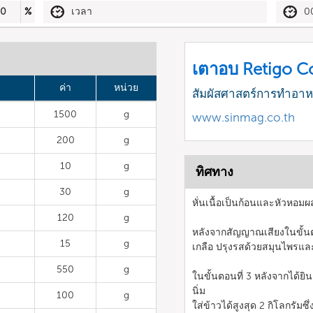
90
%
เวลา
0
เตาอบ Retigo 
ค่า
หน่วย
สัมผัสศาสตร์การทำอา
1500
g
www.sinmag.co.th
200
g
10
g
ทิศทาง
30
g
หั่นเนื้อเป็นก้อนและหัวหอ
120
g
หลังจากสัญญาณเสียงในขั้นตอ
15
g
เกลือ ปรุงรสด้วยสมุนไพรแ
550
g
ในขั้นตอนที่ 3 หลังจากได้ย
นิ่ม
100
g
ใส่ข้าวได้สูงสุด 2 กิโลกรัม