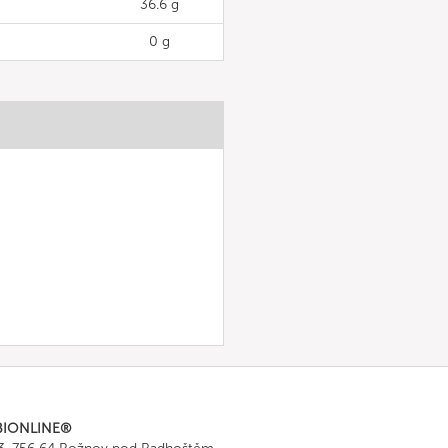
36.6 g
0 g
BIONLINE®