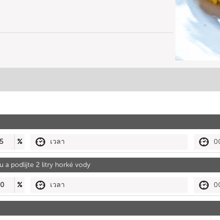
5
%
เวลา
0
 a podlijte 2 litry horké vody
90
%
เวลา
0