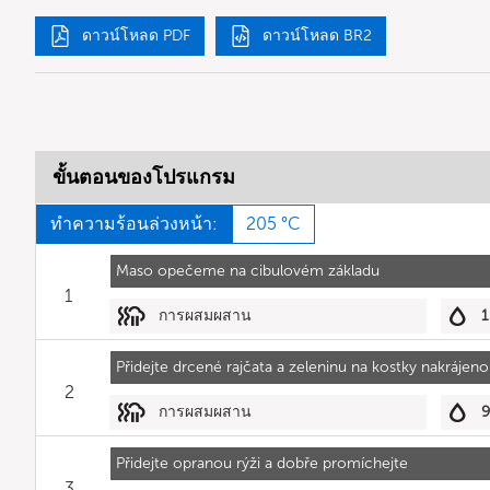
ดาวน์โหลด PDF
ดาวน์โหลด BR2
ขั้นตอนของโปรแกรม
ทำความร้อนล่วงหน้า:
205 °C
Maso opečeme na cibulovém základu
1
การผสมผสาน
1
Přidejte drcené rajčata a zeleninu na kostky nakrájenou
2
การผสมผสาน
Přidejte opranou rýži a dobře promíchejte
3