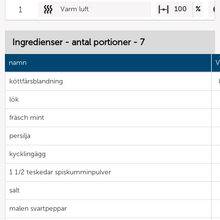
1
Varm luft
100
%
Ingredienser - antal portioner - 7
namn
V
köttfärsblandning
lök
fräsch mint
persilja
kycklingägg
1 1/2 teskedar spiskumminpulver
salt
malen svartpeppar