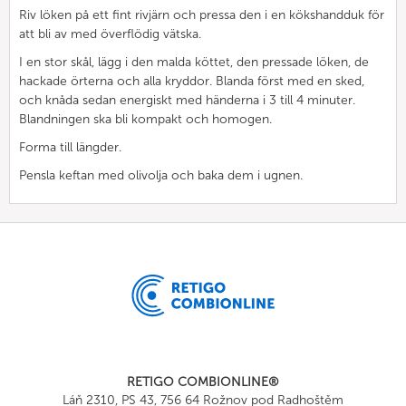
Riv löken på ett fint rivjärn och pressa den i en kökshandduk för
att bli av med överflödig vätska.
I en stor skål, lägg i den malda köttet, den pressade löken, de
hackade örterna och alla kryddor. Blanda först med en sked,
och knåda sedan energiskt med händerna i 3 till 4 minuter.
Blandningen ska bli kompakt och homogen.
Forma till längder.
Pensla keftan med olivolja och baka dem i ugnen.
RETIGO COMBIONLINE®
Láň 2310, PS 43, 756 64 Rožnov pod Radhoštěm