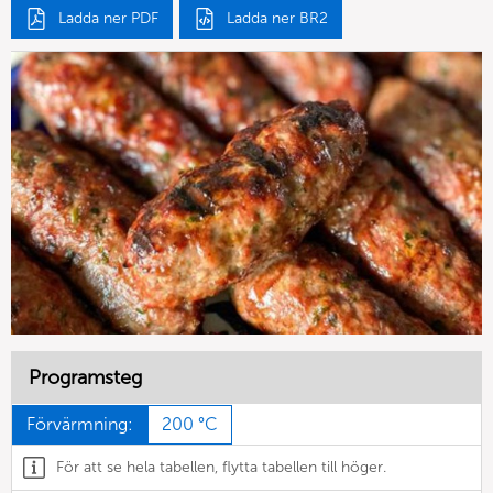
Ladda ner PDF
Ladda ner BR2
Programsteg
Förvärmning:
200 °C
För att se hela tabellen, flytta tabellen till höger.