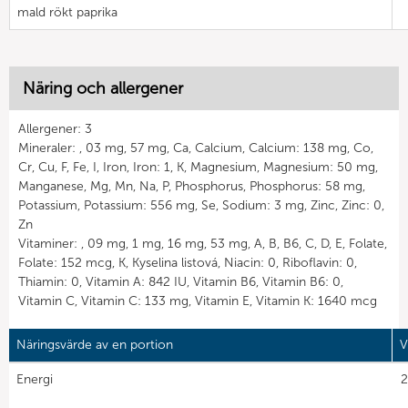
mald rökt paprika
Näring och allergener
Allergener: 3
Mineraler: , 03 mg, 57 mg, Ca, Calcium, Calcium: 138 mg, Co,
Cr, Cu, F, Fe, I, Iron, Iron: 1, K, Magnesium, Magnesium: 50 mg,
Manganese, Mg, Mn, Na, P, Phosphorus, Phosphorus: 58 mg,
Potassium, Potassium: 556 mg, Se, Sodium: 3 mg, Zinc, Zinc: 0,
Zn
Vitaminer: , 09 mg, 1 mg, 16 mg, 53 mg, A, B, B6, C, D, E, Folate,
Folate: 152 mcg, K, Kyselina listová, Niacin: 0, Riboflavin: 0,
Thiamin: 0, Vitamin A: 842 IU, Vitamin B6, Vitamin B6: 0,
Vitamin C, Vitamin C: 133 mg, Vitamin E, Vitamin K: 1640 mcg
Näringsvärde av en portion
V
Energi
2