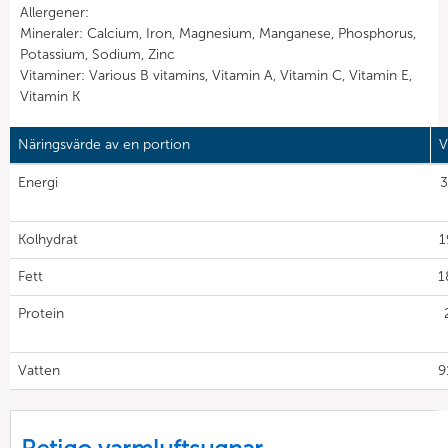
Allergener:
Mineraler: Calcium, Iron, Magnesium, Manganese, Phosphorus,
Potassium, Sodium, Zinc
Vitaminer: Various B vitamins, Vitamin A, Vitamin C, Vitamin E,
Vitamin K
Näringsvärde av en portion
V
Energi
3
Kolhydrat
1
Fett
1
Protein
Vatten
9