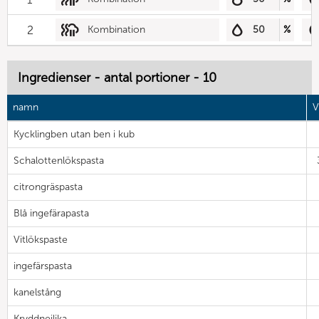
2
Kombination
50
%
Ingredienser - antal portioner - 10
namn
V
Kycklingben utan ben i kub
Schalottenlökspasta
citrongräspasta
Blå ingefärapasta
Vitlökspaste
ingefärspasta
kanelstång
Kryddnejlika