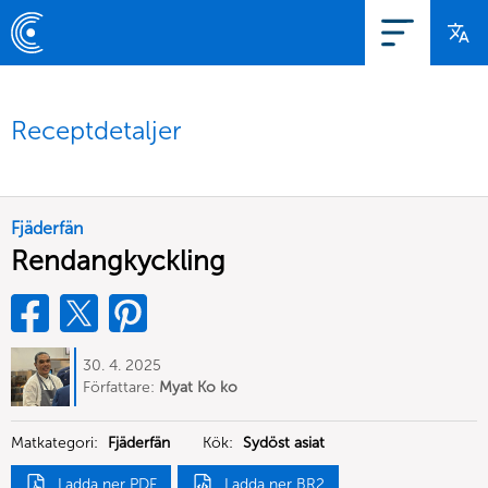
Receptdetaljer
Fjäderfän
Rendangkyckling
30. 4. 2025
Författare:
Myat Ko ko
Matkategori:
Fjäderfän
Kök:
Sydöst asiat
Ladda ner PDF
Ladda ner BR2